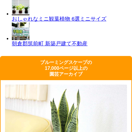
おしゃれなミニ観葉植物 6選
ミニサイズ
朝倉郡筑前町 新築戸建て
不動産
ブルーミングスケープの
17,000ページ以上の
園芸アーカイブ