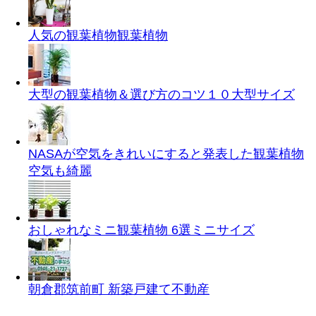
人気の観葉植物
観葉植物
大型の観葉植物＆選び方のコツ１０
大型サイズ
NASAが空気をきれいにすると発表した観葉植物
空気も綺麗
おしゃれなミニ観葉植物 6選
ミニサイズ
朝倉郡筑前町 新築戸建て
不動産