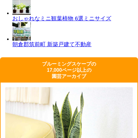
おしゃれなミニ観葉植物 6選
ミニサイズ
朝倉郡筑前町 新築戸建て
不動産
ブルーミングスケープの
17,000ページ以上の
園芸アーカイブ