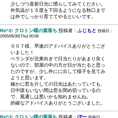
少しづつ直射日光に慣らしてみてください。
外気温が１５度を下回るようになる秋口まで
は外でしっかり育ててやるといいです。
Re^2: クロトン曙の葉落ち
投稿者：
ふじもと
投稿日：
2005/06/30(Thu) 00:06
００７様、早速のアドバイスありがとうござ
いました！
ベランダが北東向きで日当たりがあまり良く
ないので、部屋の中の方が日が当たると思っ
たのですが、少し外にに出して様子を見てみ
ようと思います。
確かに窓を介しての日光はあたっていても、
日中誰もいない間は窓を閉め切っているの
で、風通しは悪いかも知れませんね。
的確なアドバイスありがとうございました。
Re^3: クロトン曙の葉落ち
投稿者：
ぽー
投稿日：