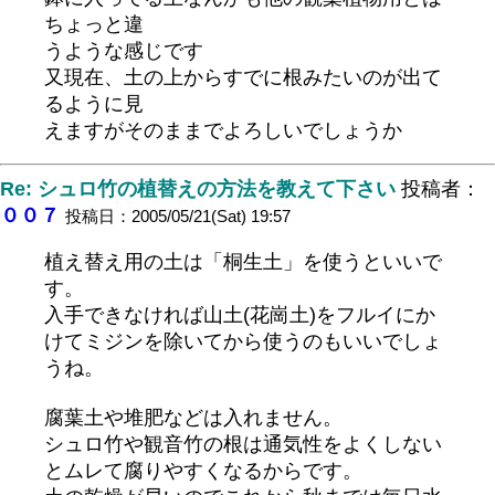
ちょっと違
うような感じです
又現在、土の上からすでに根みたいのが出て
るように見
えますがそのままでよろしいでしょうか
Re: シュロ竹の植替えの方法を教えて下さい
投稿者：
００７
投稿日：2005/05/21(Sat) 19:57
植え替え用の土は「桐生土」を使うといいで
す。
入手できなければ山土(花崗土)をフルイにか
けてミジンを除いてから使うのもいいでしょ
うね。
腐葉土や堆肥などは入れません。
シュロ竹や観音竹の根は通気性をよくしない
とムレて腐りやすくなるからです。