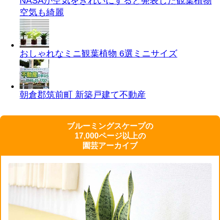
NASAが空気をきれいにすると発表した観葉植物
空気も綺麗
おしゃれなミニ観葉植物 6選
ミニサイズ
朝倉郡筑前町 新築戸建て
不動産
ブルーミングスケープの
17,000ページ以上の
園芸アーカイブ