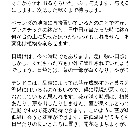
そこから流れ出るくらいたっぷり与えます。与え
にします。次はまた乾くまで待ちます。
ベランダの地面に直接置いているとのことですが
プラスチックの鉢だと、日中日が当たった時に鉢
何か台の上に乗せたほうがいいかもしれません。
変化は植物を弱らせます。
日焼けは、今の時期でもあります。急に強い日照
しかし、くださった方も戸外で管理されていたよ
でしょう。日焼けは、葉の一部が白くなり、やが
デンドロは、品種によっては茎が成熟すると葉を
準備にはいるものが多いので、得に環境が悪くな
おとしていると思われます。花が咲く時期は、植
あたり、芽を出したりしません。茎が良くふとっ
証拠ですので花が期待できます。このように茎が
低温に会うと花芽ができます。最低温度が５度く
日当たりの良いところに置き、開花をまちますが