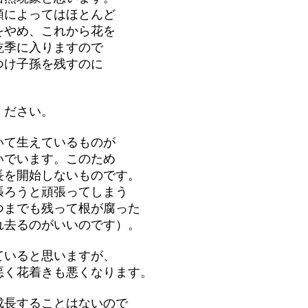
類によってはほとんど
をやめ、これから花を
乾季に入りますので
つけ子孫を残すのに
ください。
いて生えているものが
いでいます。このため
長を開始しないものです。
張ろうと頑張ってしまう
つまでも残って根が腐った
れ去るのがいいのです）。
ていると思いますが、
悪く花着きも悪くなります。
成長することはないので