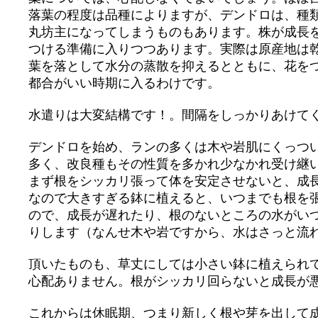
落葉の程度は品種によりますが、デンドロは、種
丸坊主になってしまうものもあります。株が成長
つける準備に入りつつあります。実際は原産地は
葉を落として水分の蒸散を抑えるとともに、花を
都合がいい時期に入るわけです。
水遣りは大変結構です！。間隔をしっかりあけて
デンドロを始め、ランの多くは木や岩肌にくっつ
多く、改良種もその性質を多かれ少なかれ受け継
まず根をシッカリ張って体を安定させないと、成
なので大きすぎる鉢に植えると、いつまでも根を
ので、成長が遅れたり、根のないところの水がい
りします（なんせ木や岩ですから、水はさっと流
頂いたものも、草丈にしては小さい鉢に植えられ
心配ありません。根がシッカリ回らないと成長が
これからは休眠期、つまり新しく根や芽を出して