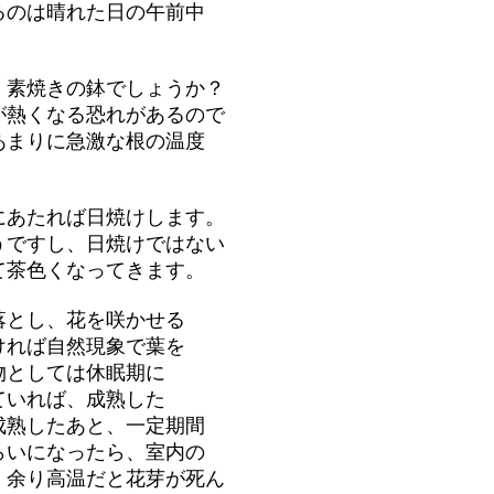
るのは晴れた日の午前中
、素焼きの鉢でしょうか？
が熱くなる恐れがあるので
あまりに急激な根の温度
にあたれば日焼けします。
うですし、日焼けではない
て茶色くなってきます。
落とし、花を咲かせる
ければ自然現象で葉を
物としては休眠期に
ていれば、成熟した
成熟したあと、一定期間
らいになったら、室内の
、余り高温だと花芽が死ん