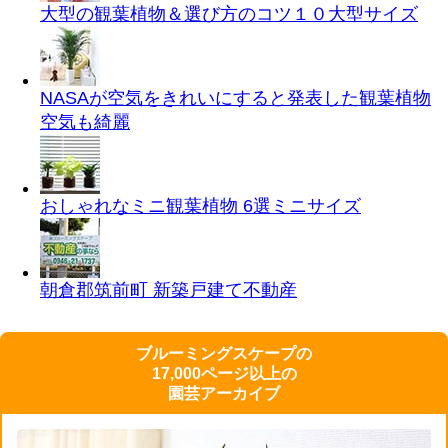
大型の観葉植物＆選び方のコツ１０
大型サイズ
NASAが空気をきれいにすると発表した観葉植物
空気も綺麗
おしゃれなミニ観葉植物 6選
ミニサイズ
朝倉郡筑前町 新築戸建て
不動産
ブルーミングスケープの
17,000ページ以上の
園芸アーカイブ