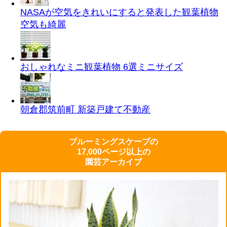
NASAが空気をきれいにすると発表した観葉植物
空気も綺麗
おしゃれなミニ観葉植物 6選
ミニサイズ
朝倉郡筑前町 新築戸建て
不動産
ブルーミングスケープの
17,000ページ以上の
園芸アーカイブ