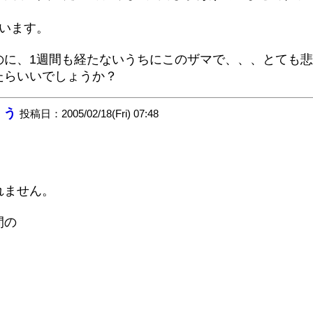
います。
のに、1週間も経たないうちにこのザマで、、、とても
たらいいでしょうか？
くう
投稿日：2005/02/18(Fri) 07:48
れません。
間の
、