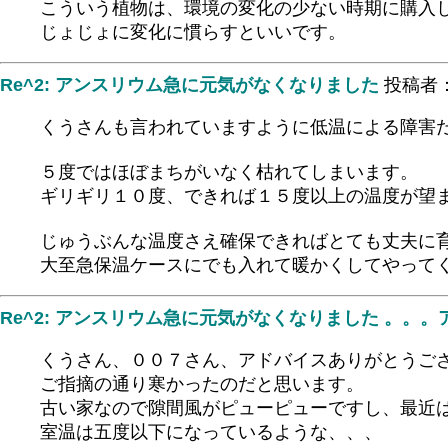
こういう植物は、環境の変化の少ない時期に購入
じょじょに変化に慣らすといいです。
Re^2: アンスリウム急に元気がなくなりました
投稿者
くうさんも言われていますように低温による障害
５度ではほぼまちがいなく枯れてしまいます。
ギリギリ１０度、できれば１５度以上の温度が望
じゅうぶんな温度さえ確保できればとても丈夫に
大至急保温ケースにでも入れて暖かくしてやって
Re^2: アンスリウム急に元気がなくなりました 。。
くうさん、００７さん、アドバイスありがとうご
ご指摘の通り寒かったのだと思います。
古い家なので隙間風がピューピューですし、最近
室温は五度以下になっているような、、、