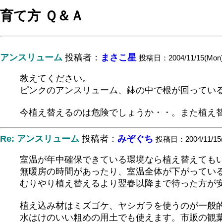
育て方 Ｑ＆Ａ
アンスリューム
投稿者：
まさこ星
投稿日：2004/11/15(Mon)
教えてください。
ピンクのアンスリューム、鉢の中で根が回ってい
今植え替えるのは危険でしょうか・・。また植え
Re: アンスリューム
投稿者：
みぞぐち
投稿日：2004/11/15(
室温が年中確保できている環境なら植え替えても
無暖房の時間があったり、室温全体が下がってい
むりやり植え替えるより翌春以降まで待った方が
植え込み材はミズゴケ、ヤシガラを使うのが一般
水はけのいい粗めの用土でも使えます。市販の観