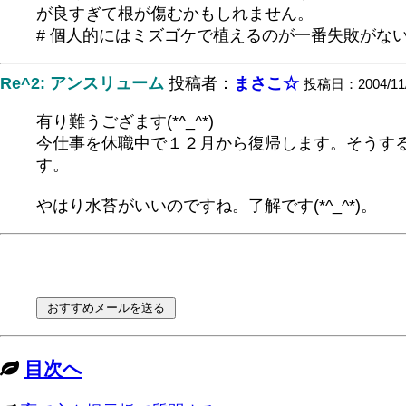
が良すぎて根が傷むかもしれません。
# 個人的にはミズゴケで植えるのが一番失敗がな
Re^2: アンスリューム
投稿者：
まさこ☆
投稿日：2004/11/1
有り難うござます(*^_^*)
今仕事を休職中で１２月から復帰します。そうす
す。
やはり水苔がいいのですね。了解です(*^_^*)。
目次へ