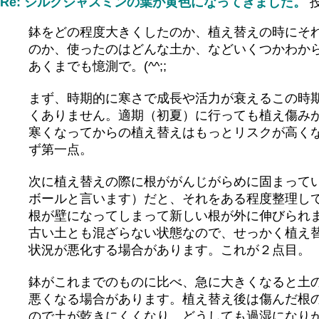
Re: シルクジャスミンの葉が黄色になってきました。
鉢をどの程度大きくしたのか、植え替えの時にそ
のか、使ったのはどんな土か、などいくつかわか
あくまでも憶測で。(^^;;
まず、時期的に寒さで成長や活力が衰えるこの時
くありません。適期（初夏）に行っても植え傷み
寒くなってからの植え替えはもっとリスクが高く
ず第一点。
次に植え替えの際に根ががんじがらめに固まって
ボールと言います）だと、それをある程度整理し
根が壁になってしまって新しい根が外に伸びられ
古い土とも混ざらない状態なので、せっかく植え
状況が悪化する場合があります。これが２点目。
鉢がこれまでのものに比べ、急に大きくなると土
悪くなる場合があります。植え替え後は傷んだ根
ので土が乾きにくくなり、どうしても過湿になり