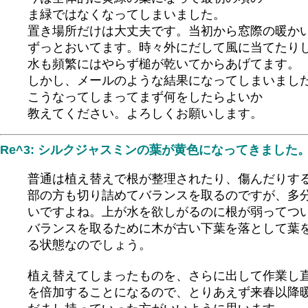
ま緑ではなくなってしまいました。
置き場所だけは大丈夫です。当初から窓際の暖か
ずっとおいてます。時々外にだして風に当てたり
水も頻繁にはやらず槌が乾いてからあげてます。
しかし、メールのような結果になってしまいまし
こうなってしまってまず何をしたらよいか
教えてください。よろしくお願いします。
Re^3: シルクジャスミンの葉が黄色になってきました
普通は植え替えで根が整理されたり、傷んだりす
部の方も切り詰めてバランスを取るのですが、多
いですよね。上が水を欲しがるのに根が弱ってつ
バランスを取るために木が古い下葉を落として葉
る状態なのでしょう。
植え替えてしまったものを、さらに出して作業し
を倍加することになるので、とりあえず来春以降