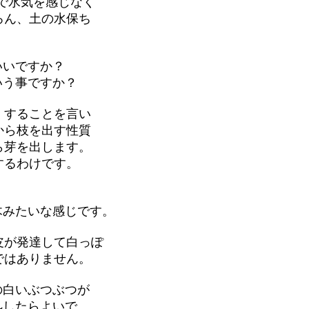
で水気を感じなく
ろん、土の水保ち
いいですか？
いう事ですか？
くすることを言い
から枝を出す性質
ら芽を出します。
するわけです。
木みたいな感じです。
皮が発達して白っぽ
ではありません。
の白いぶつぶつが
処したらよいで