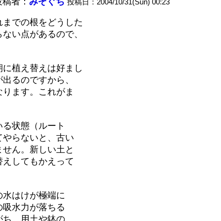
投稿者：
みぞぐち
投稿日：2004/10/31(Sun) 00:23
れまでの根をどうした
らない点があるので、
期に植え替えは好まし
が出るのですから、
なります。これがま
いる状態（ルート
てやらないと、古い
ません。新しい土と
替えしてもかえって
の水はけが極端に
の吸水力が落ちる
がち。用土や鉢の