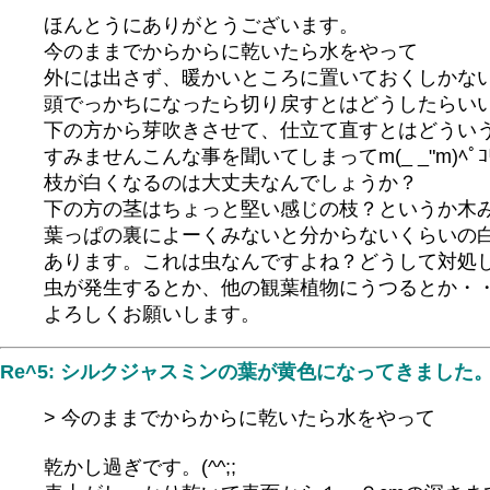
ほんとうにありがとうございます。
今のままでからからに乾いたら水をやって
外には出さず、暖かいところに置いておくしかな
頭でっかちになったら切り戻すとはどうしたらい
下の方から芽吹きさせて、仕立て直すとはどうい
すみませんこんな事を聞いてしまってm(_ _"m)ﾍﾟｺ
枝が白くなるのは大丈夫なんでしょうか？
下の方の茎はちょっと堅い感じの枝？というか木
葉っぱの裏によーくみないと分からないくらいの
あります。これは虫なんですよね？どうして対処
虫が発生するとか、他の観葉植物にうつるとか・
よろしくお願いします。
Re^5: シルクジャスミンの葉が黄色になってきました
> 今のままでからからに乾いたら水をやって
乾かし過ぎです。(^^;;