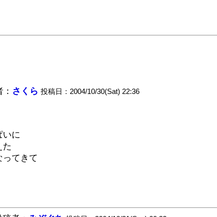
者：
さくら
投稿日：2004/10/30(Sat) 22:36
ぱいに
えた
なってきて