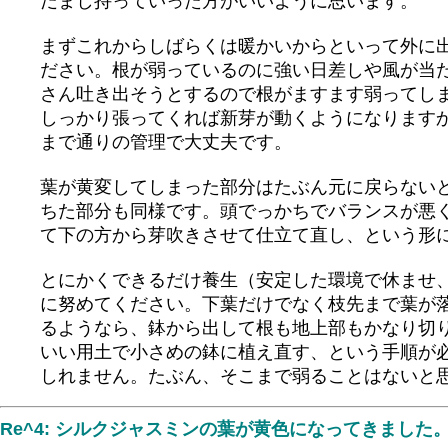
だまし持っていった方がいいように思います。
まずこれからしばらくは暖かいからといって外に
ださい。根が弱っているのに強い日差しや風が当
さん吐き出そうとするので根がますます弱ってし
しっかり張ってくれば新芽が動くようになります
まで通りの管理で大丈夫です。
葉が黄変してしまった部分はたぶん元に戻らない
ちた部分も同様です。頭でっかちでバランスが悪
て下の方から芽吹きさせて仕立て直し、という形
とにかくできるだけ養生（安定した環境で休ませ
に努めてください。下葉だけでなく枝先まで葉が
るようなら、鉢から出して根も地上部もかなり切
いい用土で小さめの鉢に植え直す、という手順が
しれません。たぶん、そこまで弱ることはないと
Re^4: シルクジャスミンの葉が黄色になってきました