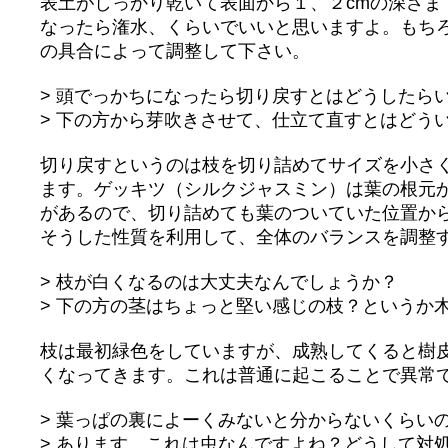
表土がしっかり乾いて表面から１、２cmの深さま
なったら潅水、くらいでいいと思いますよ。もち
の具合によって調整して下さい。
> 頭でっかちになったら切り戻すとはどうしたら
> 下の方から芽吹きさせて、仕立て直すとはどう
切り戻すというのは枝を切り詰めてサイズを小さ
ます。ゲッキツ（シルクジャスミン）は葉の根元
があるので、切り詰めても葉のついていた位置か
そうした性質を利用して、全体のバランスを調整
> 枝が白くなるのは大丈夫なんでしょうか？
> 下の方の茎はちょっと堅い感じの枝？というか
枝は最初緑色をしていますが、成熟してくると樹
くなってきます。これは普通に起こることで異常
> 葉っぱの裏によーくみないと分からないくらい
> あります。これは虫なんですよね？どうして対