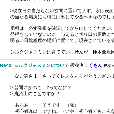
>現在日の当たらない玄関に置いてます。水は表
の当たる場所にも時には出してやるべきなのでし
肥料は 必ず発根を確認してからにしてください
発根もしていないのに 与えると切り口の腐敗に
明るい日陰程度の場所に置いて、現在されている
シルクジャスミンは育てていませんが、挿木全般
Re^2: シルクジャスミンについて
投稿者：
くもん
投稿日：
なご実さま。さっそくレスをありがとうござい
> 普通にかのこ土?ってなに？
> 鹿沼土のことですか？
あああ・・・そうです。（恥）
初心者丸出しですね。（いや、初心者でもこん