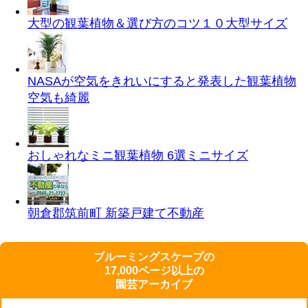
大型の観葉植物＆選び方のコツ１０
大型サイズ
NASAが空気をきれいにすると発表した観葉植物
空気も綺麗
おしゃれなミニ観葉植物 6選
ミニサイズ
朝倉郡筑前町 新築戸建て
不動産
ブルーミングスケープの
17,000ページ以上の
園芸アーカイブ