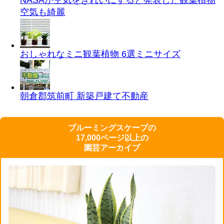
空気も綺麗
おしゃれなミニ観葉植物 6選
ミニサイズ
朝倉郡筑前町 新築戸建て
不動産
ブルーミングスケープの
17,000ページ以上の
園芸アーカイブ