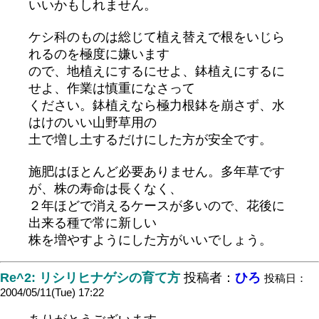
いいかもしれません。
ケシ科のものは総じて植え替えで根をいじら
れるのを極度に嫌います
ので、地植えにするにせよ、鉢植えにするに
せよ、作業は慎重になさって
ください。鉢植えなら極力根鉢を崩さず、水
はけのいい山野草用の
土で増し土するだけにした方が安全です。
施肥はほとんど必要ありません。多年草です
が、株の寿命は長くなく、
２年ほどで消えるケースが多いので、花後に
出来る種で常に新しい
株を増やすようにした方がいいでしょう。
Re^2: リシリヒナゲシの育て方
投稿者：
ひろ
投稿日：
2004/05/11(Tue) 17:22