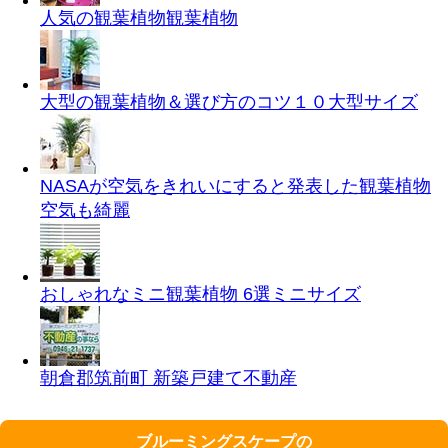
人気の観葉植物
観葉植物
大型の観葉植物＆選び方のコツ１０
大型サイズ
NASAが空気をきれいにすると発表した観葉植物
空気も綺麗
おしゃれなミニ観葉植物 6選
ミニサイズ
朝倉郡筑前町 新築戸建て
不動産
ブルーミングスケープの