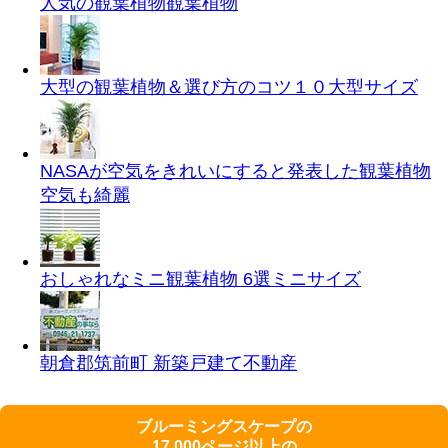
人気の観葉植物
観葉植物
大型の観葉植物＆選び方のコツ１０
大型サイズ
NASAが空気をきれいにすると発表した観葉植物
空気も綺麗
おしゃれなミニ観葉植物 6選
ミニサイズ
朝倉郡筑前町 新築戸建て
不動産
ブルーミングスケープの
17,000ページ以上の