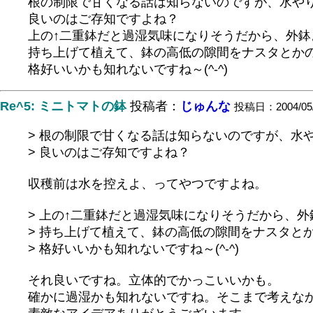
根の制限で甘くなる話は知らないのですが、水や
良いのはご存知ですよね？
上の↑二重鉢だと過湿気味になりそうだから、外鉢
持ち上げて植えて、鉢の高低の隙間をナスタとか
格好いいかも知れないですね～(^-^)
Re^5: ミニトマトの鉢
投稿者：
じゅんな
投稿日：2004/05/0
> 根の制限で甘くなる話は知らないのですが、水
> 良いのはご存知ですよね？
収穫前は水を控えよ、ってやつですよね。
> 上の↑二重鉢だと過湿気味になりそうだから、
> 持ち上げて植えて、鉢の高低の隙間をナスタと
> 格好いいかも知れないですね～(^-^)
それ良いですね。立体的でかっこいいかも。
確かに過湿かも知れないですね。そこまで考えな