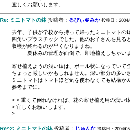
宜しくお願いします。
Re: ミニトマトの鉢
投稿者：
るびぃ＠みか
投稿日：2004/05
去年、子供が学校から持って帰ったミニトマトの鉢
四角いプラスチックでした。他のお子さんを見る
収穫が終わるのが早くなりますね。
夏休みの管理が面倒で、即地植えしちゃいましたf
寄せ植えようの浅い鉢は、ボール状になっていて
ちょっと厳しいかもしれません。深い部分の多い
ミニトマトはトマトほど気を使わなくても結構かんた
参考までに。
> > 重くて倒れなければ、花の寄せ植え用の浅い
> 宜しくお願いします。
>
Re^2: ミニトマトの鉢
投稿者：
じゅんな
投稿日：2004/05/0