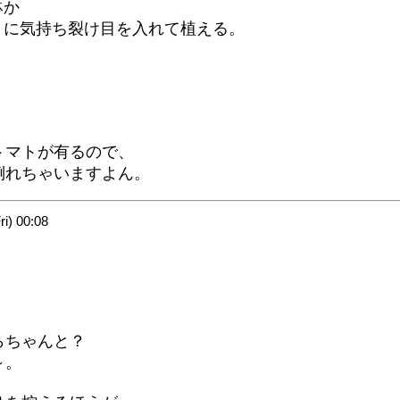
鉢か
）に気持ち裂け目を入れて植える。
トマトが有るので、
倒れちゃいますよん。
) 00:08
らちゃんと？
～。