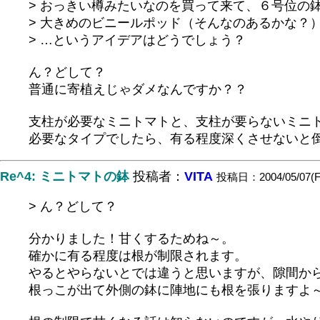
> おっきい樽みたいなのを買って来て、６号位の
> 大きめのビニールポッド（そんなのあるかな？
> …というアイデアはどうでしょう？
ん？どして？
普通に寄植えじゃダメなんですか？？
支柱が必要なミニトマトと、支柱が要らないミニ
必要なタイプでしたら、有る程度深くさせないと
Re^4: ミニトマトの鉢
投稿者：
VITA
投稿日：2004/05/07(Fri
> ん？どして？
分かりました！甘くするためね～。
確かに有る程度は根が制限されます。
やるとやらないとでは違うと思いますが、隙間か
根っこが出て外側の鉢に陣地にも根を張りますよ