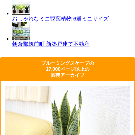
おしゃれなミニ観葉植物 6選
ミニサイズ
朝倉郡筑前町 新築戸建て
不動産
ブルーミングスケープの
17,000ページ以上の
園芸アーカイブ