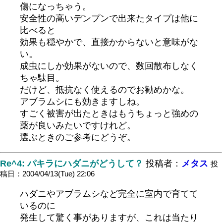
傷になっちゃう。
安全性の高いデンプンで出来たタイプは他に
比べると
効果も穏やかで、直接かからないと意味がな
い。
成虫にしか効果がないので、数回散布しなく
ちゃ駄目。
だけど、抵抗なく使えるのでお勧めかな。
アブラムシにも効きますしね。
すごく被害が出たときはもうちょっと強めの
薬が良いみたいですけれど。
選ぶときのご参考にどうぞ。
Re^4: パキラにハダニがどうして？
投稿者：
メタス
投
稿日：2004/04/13(Tue) 22:06
ハダニやアブラムシなど完全に室内で育てて
いるのに
発生して驚く事がありますが、これは当たり