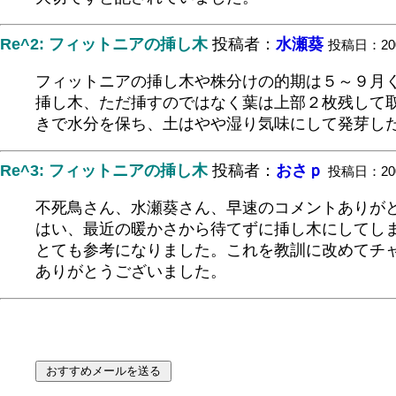
Re^2: フィットニアの挿し木
投稿者：
水瀬葵
投稿日：2004/
フィットニアの挿し木や株分けの的期は５～９月
挿し木、ただ挿すのではなく葉は上部２枚残して
きで水分を保ち、土はやや湿り気味にして発芽し
Re^3: フィットニアの挿し木
投稿者：
おさｐ
投稿日：2004/
不死鳥さん、水瀬葵さん、早速のコメントありが
はい、最近の暖かさから待てずに挿し木にしてし
とても参考になりました。これを教訓に改めてチ
ありがとうございました。