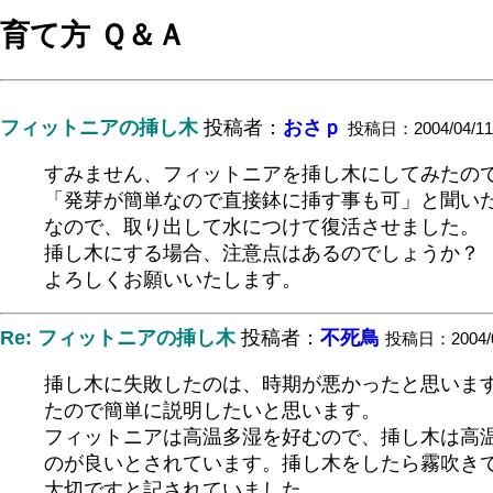
育て方 Ｑ＆Ａ
フィットニアの挿し木
投稿者：
おさｐ
投稿日：2004/04/11(
すみません、フィットニアを挿し木にしてみたの
「発芽が簡単なので直接鉢に挿す事も可」と聞い
なので、取り出して水につけて復活させました。
挿し木にする場合、注意点はあるのでしょうか？
よろしくお願いいたします。
Re: フィットニアの挿し木
投稿者：
不死鳥
投稿日：2004/04
挿し木に失敗したのは、時期が悪かったと思いま
たので簡単に説明したいと思います。
フィットニアは高温多湿を好むので、挿し木は高
のが良いとされています。挿し木をしたら霧吹き
大切ですと記されていました。