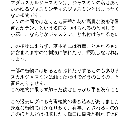
マダガスカルジャスミンは、ジャスミンの名はあ
いわゆるジャスミンティのジャスミンとはまった
ない植物です。
ランの仲間ではなくとも豪華な花や高貴な姿を珍
何とかラン、という名前をつけられるのと同じで
小花に、なんとかジャスミン、と名付けられるも
この植物に限らず、基本的には有毒、とされるも
に含まれますので樹液に触れたり、摂取しなけれ
しょう。
一部の植物には触るとかぶれたりするものもあり
スカルジャスミンは触っただけでどうのこうの、
普通ありません。
この植物に限らず触った後はしっかり手を洗うこ
この過去ログにも有毒植物の書き込みがありまし
身近な植物にはかなり多く、有毒、とされるもの
このほとんどは摂取したり傷口に樹液が触れて体