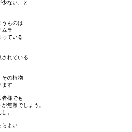
が少ない、と
まうものは
リムラ
回っている
販されている
、その植物
ります。
医者様でも
うが無難でしょう。
んし。
たらよい