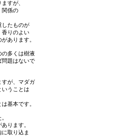
りますが、
く関係の
重したものが
、香りのよい
のがあります。
のの多くは樹液
ば問題はないで
ますが、マダガ
ということは
とは基本です。
た。
があります。
内に取り込ま