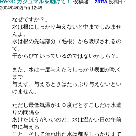
Re^3: カジュマルを助けて！
投稿者：
zatta
投稿日：
2004/04/02(Fri) 12:49
なぜですか？。
水は根にしっかり与えないと中までしみませ
んよ。
水は根の先端部分（毛根）から吸収されるの
で、
干からびていっているのではないかしら？。
また、水は一度与えたらしっかり表面が乾く
まで
与えず、与えるときはたっぷり与えないとい
けません。
ただし最低気温が１０度だとすこしだけ水遣
りの間隔を
あけたほうがいいのと、水は温かい日の午前
中に与える
こと、そして流れ出た水は都度しっかりすて