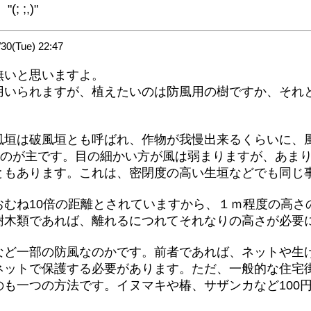
 ;,)"
0(Tue) 22:47
無いと思いますよ。
いられますが、植えたいのは防風用の樹ですか、それ
垣は破風垣とも呼ばれ、作物が我慢出来るくらいに、
ものが主です。目の細かい方が風は弱まりますが、あま
ともあります。これは、密閉度の高い生垣などでも同じ
むね10倍の距離とされていますから、１ｍ程度の高さ
樹木類であれば、離れるにつれてそれなりの高さが必要
ど一部の防風なのかです。前者であれば、ネットや生
ネットで保護する必要があります。ただ、一般的な住宅
も一つの方法です。イヌマキや椿、サザンカなど100