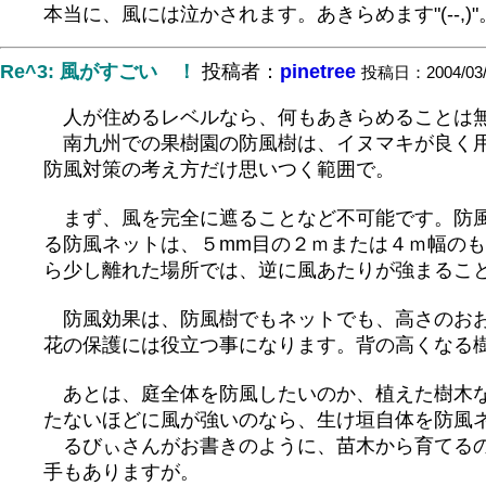
本当に、風には泣かされます。あきらめます"(--,)"。"(;
Re^3: 風がすごい ！
投稿者：
pinetree
投稿日：2004/03/3
人が住めるレベルなら、何もあきらめることは
南九州での果樹園の防風樹は、イヌマキが良く用
防風対策の考え方だけ思いつく範囲で。
まず、風を完全に遮ることなど不可能です。防風
る防風ネットは、５mm目の２ｍまたは４ｍ幅の
ら少し離れた場所では、逆に風あたりが強まるこ
防風効果は、防風樹でもネットでも、高さのおお
花の保護には役立つ事になります。背の高くなる
あとは、庭全体を防風したいのか、植えた樹木な
たないほどに風が強いのなら、生け垣自体を防風
るびぃさんがお書きのように、苗木から育てるの
手もありますが。