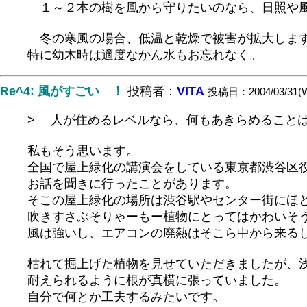
１～２本の樹を風から守りたいのなら、日照や風
冬の寒風の場合、低温と乾燥で被害が拡大します
特に幼木時は適度なかん水もお忘れなく。
Re^4: 風がすごい ！
投稿者：
VITA
投稿日：2004/03/31(We
> 人が住めるレベルなら、何もあきらめること
私もそう思います。
全国で屋上緑化の講演会をしている東京都渋谷区
お話を聞きに行ったことがあります。
そこの屋上緑化の場所は渋谷駅やセンター街にほ
吹きすさぶそりゃーもー植物にとってはかわいそ
風は強いし、エアコンの廃熱はそこら中から来る
枯れて掘上げた植物を見せていただきましたが、
耐えられるように根が真横に張っていました。
自分で何とか工夫するみたいです。