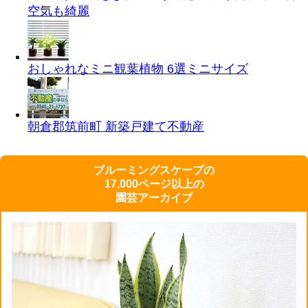
空気も綺麗
おしゃれなミニ観葉植物 6選
ミニサイズ
朝倉郡筑前町 新築戸建て
不動産
ブルーミングスケープの
17,000ページ以上の
園芸アーカイブ