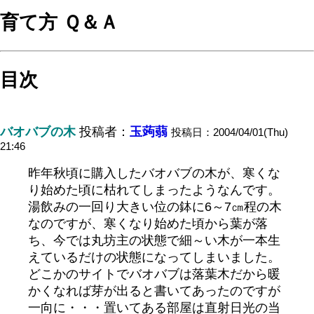
育て方 Ｑ＆Ａ
目次
バオバブの木
投稿者：
玉蒟蒻
投稿日：2004/04/01(Thu)
21:46
昨年秋頃に購入したバオバブの木が、寒くな
り始めた頃に枯れてしまったようなんです。
湯飲みの一回り大きい位の鉢に6～7㎝程の木
なのですが、寒くなり始めた頃から葉が落
ち、今では丸坊主の状態で細～い木が一本生
えているだけの状態になってしまいました。
どこかのサイトでバオバブは落葉木だから暖
かくなれば芽が出ると書いてあったのですが
一向に・・・置いてある部屋は直射日光の当