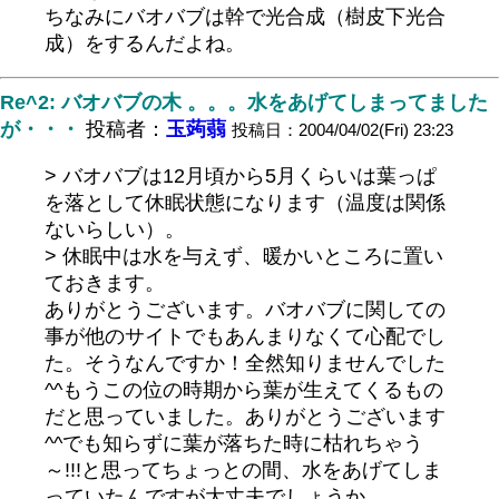
ちなみにバオバブは幹で光合成（樹皮下光合
成）をするんだよね。
Re^2: バオバブの木 。。。水をあげてしまってました
が・・・
投稿者：
玉蒟蒻
投稿日：2004/04/02(Fri) 23:23
> バオバブは12月頃から5月くらいは葉っぱ
を落として休眠状態になります（温度は関係
ないらしい）。
> 休眠中は水を与えず、暖かいところに置い
ておきます。
ありがとうございます。バオバブに関しての
事が他のサイトでもあんまりなくて心配でし
た。そうなんですか！全然知りませんでした
^^もうこの位の時期から葉が生えてくるもの
だと思っていました。ありがとうございます
^^でも知らずに葉が落ちた時に枯れちゃう
～!!!と思ってちょっとの間、水をあげてしま
っていたんですが大丈夫でしょうか。