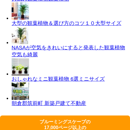
大型の観葉植物＆選び方のコツ１０
大型サイズ
NASAが空気をきれいにすると発表した観葉植物
空気も綺麗
おしゃれなミニ観葉植物 6選
ミニサイズ
朝倉郡筑前町 新築戸建て
不動産
ブルーミングスケープの
17,000ページ以上の