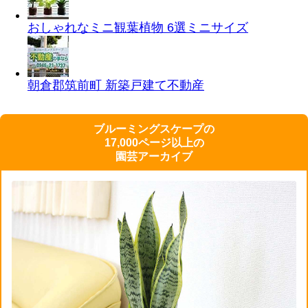
おしゃれなミニ観葉植物 6選
ミニサイズ
朝倉郡筑前町 新築戸建て
不動産
ブルーミングスケープの
17,000ページ以上の
園芸アーカイブ