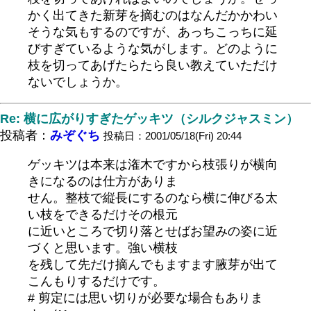
かく出てきた新芽を摘むのはなんだかかわい
そうな気もするのですが、あっちこっちに延
びすぎているような気がします。どのように
枝を切ってあげたらたら良い教えていただけ
ないでしょうか。
Re: 横に広がりすぎたゲッキツ（シルクジャスミン）
投稿者：
みぞぐち
投稿日：2001/05/18(Fri) 20:44
ゲッキツは本来は潅木ですから枝張りが横向
きになるのは仕方がありま
せん。整枝で縦長にするのなら横に伸びる太
い枝をできるだけその根元
に近いところで切り落とせばお望みの姿に近
づくと思います。強い横枝
を残して先だけ摘んでもますます腋芽が出て
こんもりするだけです。
# 剪定には思い切りが必要な場合もありま