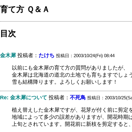
育て方 Ｑ＆Ａ
目次
金木犀
投稿者：
たけち
投稿日：2003/10/24(Fri) 08:44
以前にも金木犀の育て方の質問がありましたが、
金木犀は北海道の道北の土地でも育ちますでしょ
雪も結構降ります。よろしくお願いします！
Re: 金木犀について
投稿者：
不死鳥
投稿日：2003/10/25(Sat
植え替えした金木犀ですが、花芽が付く前に剪定
地域によって多少の誤差がありますが、開花時期
上旬とされています。開花前に新枝を剪定すると