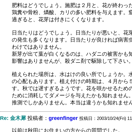
肥料はどうでしょう。施肥は２月と、花が終わっ
鶏糞や骨粉、燐酸、カリの多い肥料を与えます。
過ぎると、花芽は付きにくくなります。
日当たりはどうでしょう。日当たりが悪いと、花
の発生も多くなります。日当たりが良ければ病害
わけではありません。
新芽が出て葉が白くなるのは、ハダニの被害かも
影響はありませんが、殺ダニ剤で駆除して下さい
植えられた場所は、水はけの良い所でしょうか。
の心配もあります。植え付けの時期は、４月から
す。秋では遅すぎるようです。花を咲かせるため
ために消耗してダメージを与えたかも知れません
推測でしかありません。本当は違うかも知れませ
Re: 金木犀
投稿者：
greenfinger
投稿日：2003/10/24(Fri) 11
以前は秋田にお住まいの方からの質問でした。