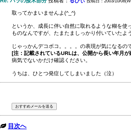
Re: バラの接木部分
投稿者：
るびぃ
投稿日：2003/10/08(We
取ってかまいませんよ(^_^)
というか、成長に伴い自然に取れるような糊を使
ものなんですが、たまたましっかり付いていたよ
じゃっかんデコボコ。。。。の表現が気になるの
[注：記載されているURLは、公開から長い年月
病気でないかだけ確認ください。
うちは、ひとつ発症してしまいました（泣）
目次へ