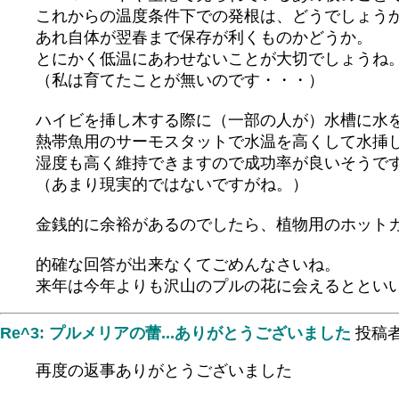
これからの温度条件下での発根は、どうでしょう
あれ自体が翌春まで保存が利くものかどうか。
とにかく低温にあわせないことが大切でしょうね
（私は育てたことが無いのです・・・）
ハイビを挿し木する際に（一部の人が）水槽に水
熱帯魚用のサーモスタットで水温を高くして水挿
湿度も高く維持できますので成功率が良いそうで
（あまり現実的ではないですがね。）
金銭的に余裕があるのでしたら、植物用のホット
的確な回答が出来なくてごめんなさいね。
来年は今年よりも沢山のプルの花に会えるととい
Re^3: プルメリアの蕾...ありがとうございました
投稿
再度の返事ありがとうございました