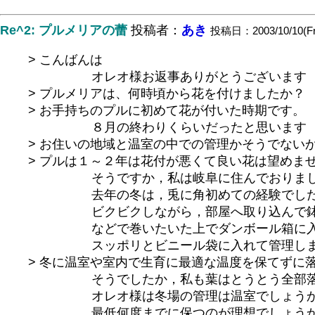
Re^2: プルメリアの蕾
投稿者：
あき
投稿日：2003/10/10(Fri
> こんばんは
オレオ様お返事ありがとうございます
> プルメリアは、何時頃から花を付けましたか？
> お手持ちのプルに初めて花が付いた時期です。
８月の終わりくらいだったと思います
> お住いの地域と温室の中での管理かそうでない
> プルは１～２年は花付が悪くて良い花は望めま
そうですか，私は岐阜に住んでおりま
去年の冬は，兎に角初めての経験でした
ビクビクしながら，部屋へ取り込んで鉢
などで巻いたいた上でダンボール箱に入
スッポリとビニール袋に入れて管理しま
> 冬に温室や室内で生育に最適な温度を保てずに
そうでしたか，私も葉はとうとう全部落と
オレオ様は冬場の管理は温室でしょう
最低何度までに保つのが理想でしょう