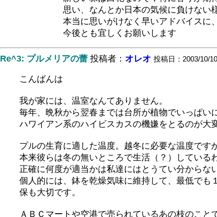
思い、なんとか日本の気候に負けない様に
本当に思いがけなく早いアドバイスに、心
今後とも宜しくお願いします
Re^3: プルメリアの蕾
投稿者：
オレオ
投稿日：2003/10/10(F
こんばんは
我が家には、温室なんてありません。
毎年、晩秋から翌春までは台所が植物でいっぱい
ハワイアン系のハイビスカスの機嫌をとるのが大
プルの生育に適した温度。越冬に必要な温度です
本来彼らは冬の無いところで生活（？）している
正確に何度が適当かは私達にはとうてい分からな
個人的には、鉢を乾燥気味に維持して、最低でも
保も大切です。
ＡＢＣマートや空港で売られているあの枝のこと