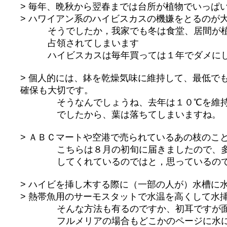
> 毎年、晩秋から翌春までは台所が植物でいっぱ
> ハワイアン系のハイビスカスの機嫌をとるのが
そうでしたか，我家でも冬は食堂、居間が
占領されてしまいます
ハイビスカスは毎年買っては１年でダメにし
> 個人的には、鉢を乾燥気味に維持して、最低で
確保も大切です。
そうなんでしょうね、去年は１０℃を維持
でしたから、葉は落ちてしまいますね。
> ＡＢＣマートや空港で売られているあの枝のこ
こちらは８月の初旬に届きましたので、多
してくれているのではと，思っているので
> ハイビを挿し木する際に（一部の人が）水槽に
> 熱帯魚用のサーモスタットで水温を高くして水
そんな方法も有るのですか、初耳ですが面
フルメリアの場合もどこかのページに水に