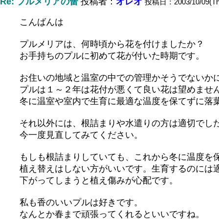
Re: プルメリアの蕾
投稿者：
オレオ
投稿日：2003/10/09(Thu
こんばんは
プルメリアは、何時頃から花を付けましたか？
お手持ちのプルに初めて花が付いた時期です。
お住いの地域と温室の中での管理かそうでないか
プルは１～２年は花付が悪くて良い花は望めませ
冬に温室や室内で生育に最適な温度を保てずに落
それ以外には、根詰まりや水遣りの方は適切でし
今一度見直してみてください。
もしも根詰まりしていても、これから冬に温度を
植え替えはしない方がいいです。生育するのには
下がってしまうと植え傷みが心配です。
私も香のいいプルは好きです。
なんとか春まで頑張ってくれるといいですね。