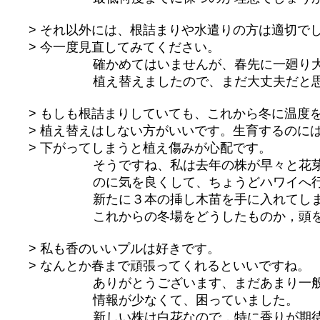
> それ以外には、根詰まりや水遣りの方は適切で
> 今一度見直してみてください。
確かめてはいませんが、春先に一廻り大
植え替えましたので、まだ大丈夫だと思
> もしも根詰まりしていても、これから冬に温度
> 植え替えはしない方がいいです。生育するのに
> 下がってしまうと植え傷みが心配です。
そうですね、私は去年の株が早々と花芽
のに気を良くして、ちょうどハワイへ行く
新たに３本の挿し木苗を手に入れてしま
これからの冬場をどうしたものか，頭を
> 私も香のいいプルは好きです。
> なんとか春まで頑張ってくれるといいですね。
ありがとうございます、まだあまり一般
情報が少なくて、困っていました。
新しい株は白花なので，特に香りが期待で