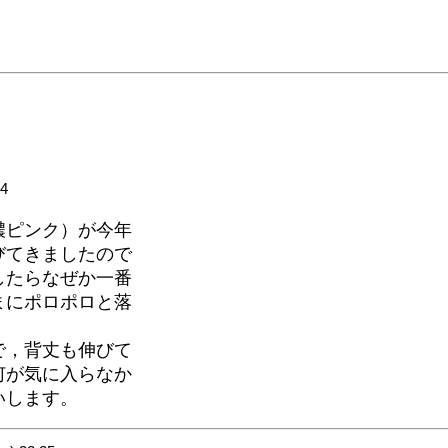
4
濃ピンク）が今年
びてきましたので
したらなぜか一番
まにポロポロと落
で，背丈も伸びて
何が気に入らなか
いします。