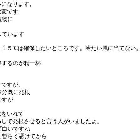
いになります。
大変です。
植物に
ています
も１５℃は確保したいところです。冷たい風に当てない
するのが精一杯
とですが、
分既に発根
すが
水をいれて
挿しで発根させると言う人がいましたよ。
白いですね
暫らく憑けてから