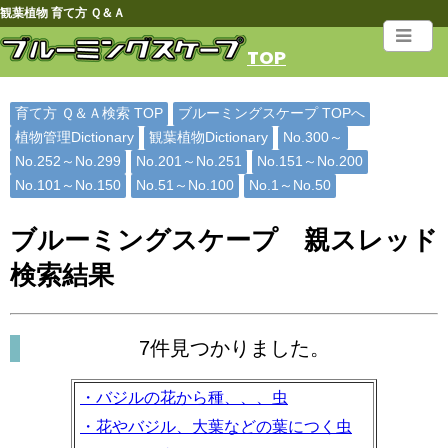
観葉植物 育て方 Ｑ＆Ａ
TOP
育て方 Ｑ＆Ａ検索 TOP
ブルーミングスケープ TOPへ
植物管理Dictionary
観葉植物Dictionary
No.300～
No.252～No.299
No.201～No.251
No.151～No.200
No.101～No.150
No.51～No.100
No.1～No.50
ブルーミングスケープ 親スレッド
検索結果
7件見つかりました。
・バジルの花から種、、、虫
・花やバジル、大葉などの葉につく虫