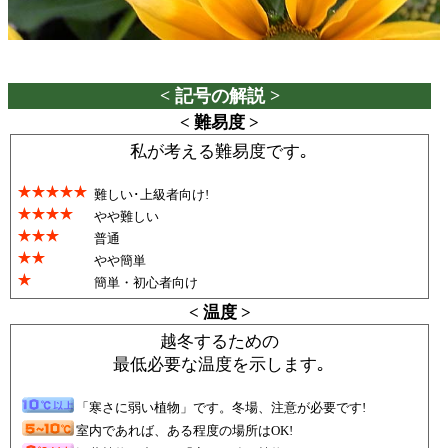
< 記号の解説 >
< 難易度 >
私が考える難易度です｡
難しい･上級者向け!
やや難しい
普通
やや簡単
簡単・初心者向け
< 温度 >
越冬するための
最低必要な温度を示します｡
「寒さに弱い植物」です。冬場、注意が必要です!
室内であれば、ある程度の場所はOK!