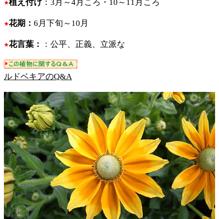
植え付け
：3月～4月ころ・10～11月ころ
花期：
6月下旬～10月
花言葉：
：公平、正義、立派な
ルドベキアのQ&A