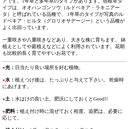
アです。1年草と多年草のタイプがあります。宿根草タ
イプは、オオハンゴンソウ（ルドベキア・ラキニアー
タ）と呼ばれている品種で、 1年草のタイプが写真のル
ドベキア・ヒルタ（グロリオサデージー）という品種が
よく出回っています。
一重咲きや八重咲きなどあり、大きな株に育ちます。 鉢
植えとしてや庭植えなどによく利用されています。花期
も比較的長く育てやすいお花です。
光：
日当たり良い場所を好む植物
。
水：
植えつけ後は、たっぷりと与えて下さい。
乾燥時
にあげます。
土：
水はけの良い土。肥沃にしておくとGood!!
肥料：
植え付け時に混ぜておく程度。追肥は、必要に
応じて。