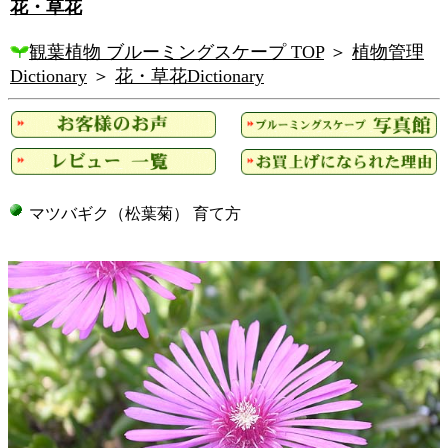
花・草花
観葉植物 ブルーミングスケープ TOP
＞
植物管理
Dictionary
＞
花・草花Dictionary
マツバギク（松葉菊） 育て方