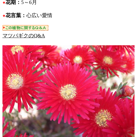
花期：
5～6月
花言葉：
心広い愛情
マツバギクのQ&A