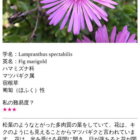
学名：Lampranthus spectabilis
英名：Fig marigold
ハマミズナ科
マツバギク属
宿根草
匍匐（ほふく）性
私の難易度？
★★
★
松葉のようなとがった多肉質の葉をしていて、花は、キ
クのようにも見えることからマツバギクと言われていま
す。 花は、光を受ける昼間に開き、日が落ちると花が閉