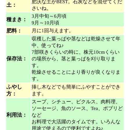
肥沃な土がBEST。石灰などを混ぜてくだ
土：
さいね。
3月中旬～6月頃
種まき：
9月～10月頃
肥料：
月に1回与えます。
収穫した葉っぱや茎などは乾燥させて年
中、使ってね♪
7部咲きくらいの時に、株元10cmくらい
保存法：
の場所から、茎と葉っぱを刈り取りま
す。
乾燥させることにより香りが良くなりま
す。
ふやし
挿し木などでも簡単にふやすことができ
方：
ます。
スープ、シチュー、ピクルス、肉料理、
ソーセージ、魚のソース、Tea、ポプリど
利用法：
など
お料理で大活躍のタイムです。いろんな
用途で使えるので便利ですよね♪