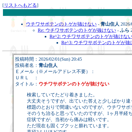
[
リストへもどる
]
ウチワサボテンのトゲが抜けない
-
青山住人
2026/
Re: ウチワサボテンのトゲが抜けない
-
ふら
2
Re^2: ウチワサボテンのトゲが抜けな
Re^3: ウチワサボテンのトゲが
投稿時間：2026/02/01(Sun) 20:45
投稿者名：
青山住人
Ｅメール（※メールアドレス不要）：
ＵＲＬ ：
タイトル：
ウチワサボテンのトゲが抜けない
検索していてたどり着きました。
大丈夫そうですが、出ていた答えと少しばかり違
標題のとおりで間違いないのですが、ウチワサボ
そのうち治ると思っていたのですが、1ヶ月半経
症状ですが、当初から痛みは軽いです。
ただ現在も固くプクッと膨れています。
直径2ミリほどです。