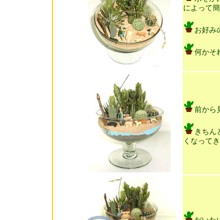
によって簡
お好み
何かそ
前から
きちん
くなってき