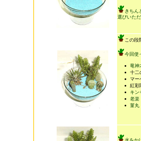
きちん
選びいただ
この段
今回使
竜神
十二
マー
紅彩
キン
老楽
菫丸
水をか