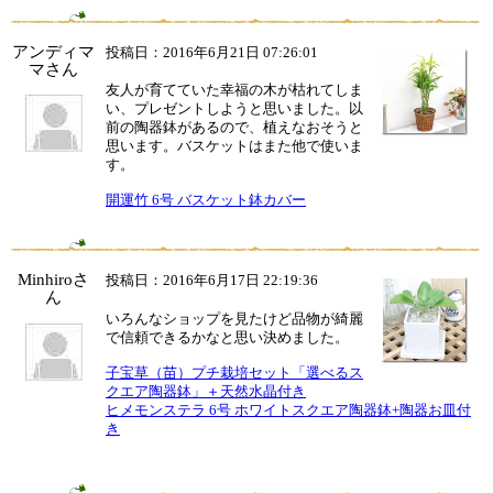
アンディマ
投稿日：2016年6月21日 07:26:01
マさん
友人が育てていた幸福の木が枯れてしま
い、プレゼントしようと思いました。以
前の陶器鉢があるので、植えなおそうと
思います。バスケットはまた他で使いま
す。
開運竹 6号 バスケット鉢カバー
Minhiroさ
投稿日：2016年6月17日 22:19:36
ん
いろんなショップを見たけど品物が綺麗
で信頼できるかなと思い決めました。
子宝草（苗）プチ栽培セット「選べるス
クエア陶器鉢」＋天然水晶付き
ヒメモンステラ 6号 ホワイトスクエア陶器鉢+陶器お皿付
き