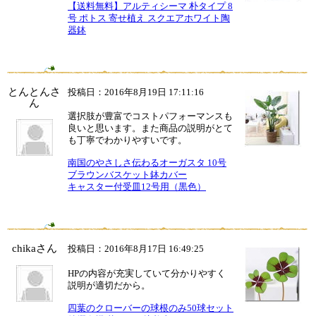
【送料無料】アルティシーマ 朴タイプ 8
号 ポトス 寄せ植え スクエアホワイト陶
器鉢
とんとんさ
投稿日：2016年8月19日 17:11:16
ん
選択肢が豊富でコストパフォーマンスも
良いと思います。また商品の説明がとて
も丁寧でわかりやすいです。
南国のやさしさ伝わるオーガスタ 10号
ブラウンバスケット鉢カバー
キャスター付受皿12号用（黒色）
chikaさん
投稿日：2016年8月17日 16:49:25
HPの内容が充実していて分かりやすく
説明が適切だから。
四葉のクローバーの球根のみ50球セット