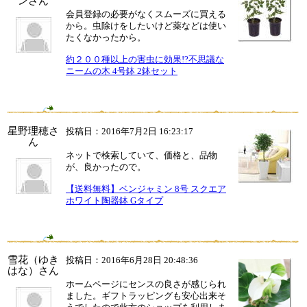
ンさん
会員登録の必要がなくスムーズに買える
から。虫除けをしたいけど薬などは使い
たくなかったから。
約２００種以上の害虫に効果!?不思議な
ニームの木 4号鉢 2鉢セット
星野理穂さ
投稿日：2016年7月2日 16:23:17
ん
ネットで検索していて、価格と、品物
が、良かったので。
【送料無料】ベンジャミン 8号 スクエア
ホワイト陶器鉢 Gタイプ
雪花（ゆき
投稿日：2016年6月28日 20:48:36
はな）さん
ホームページにセンスの良さが感じられ
ました。ギフトラッピングも安心出来そ