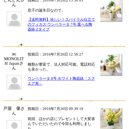
投稿日：2016年7月26日 15:50:03
ん
息子の誕生日なので。
【送料無料】珍しい！スパイラル仕立て
のフィカス ウンベラータ 7号 選べる陶
器鉢 Zタイプ
㈱
投稿日：2016年7月26日 12:56:27
MONOLIT
H Japanさ
種類が豊富で、法人対応可能。電話対応
ん
も良かった。
ウンベラータ 8号 ホワイト陶器鉢「スク
エア形」
戸屋 肇さ
投稿日：2016年7月26日 09:39:19
ん
前回、ほかの店にプレゼントして大変喜
んでいただいたので今回も利用しまし
た。