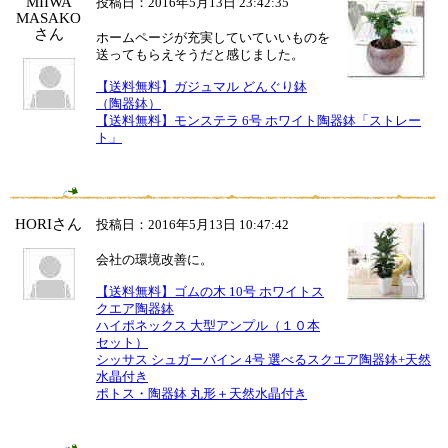
MIIWA
投稿日：2016年5月13日 23:42:35
MASAKO
さん
ホームページが充実していていいものを
送ってもらえそうだと感じました。
【送料無料】ガジュマル どんぐり鉢
（陶器鉢）
【送料無料】モンステラ 6号 ホワイト陶器鉢「ストレー
ト」
HORIさん
投稿日：2016年5月13日 10:47:42
会社の環境改善に。
【送料無料】ゴムの木 10号 ホワイトス
クエア陶器鉢
ハイポネックス 大型アンプル（１０本
セット）
シッサス シュガーバイン 4号 選べるスクエア陶器鉢+天然
水晶付き
ポトス・陶器鉢 丸形＋天然水晶付き