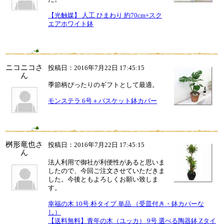
【光触媒】 人工 ひまわり 約70cm+スク
エアホワイト鉢
ニコニコさ
投稿日：2016年7月22日 17:45:15
ん
季節柄ぴったりのギフトとして最適。
モンステラ 6号＋バスケット鉢カバー
桝形竜也さ
投稿日：2016年7月22日 17:45:15
ん
法人利用で御社が利便性があると思いま
したので、今回ご注文させていただきま
した。今後ともよろしくお願い致しま
す。
幸福の木 10号 朴タイプ 単品 （受皿付き・鉢カバーな
し）
【送料無料】青年の木（ユッカ） 9号 選べる陶器鉢 Zタイ