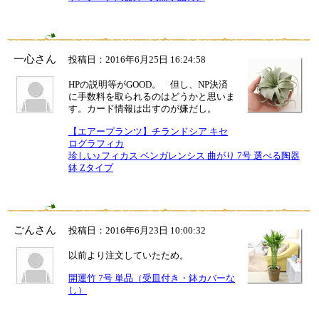
一心さん
投稿日：2016年6月25日 16:24:58
HPの説明等がGOOD。 但し、NP決済
に手数料を取られるのはどうかと思いま
す。カード情報は出すのが嫌だし。
【エアープランツ】チランドシア キセ
ログラフィカ
珍しい♪フィカス ベンガレンシス 曲がり 7号 選べる陶器
鉢 Zタイプ
ごんさん
投稿日：2016年6月23日 10:00:32
以前より注文していたため。
開運竹 7号 単品（受皿付き・鉢カバーな
し）