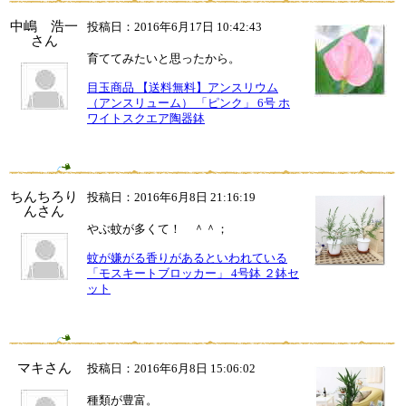
中嶋 浩一
投稿日：2016年6月17日 10:42:43
さん
育ててみたいと思ったから。
目玉商品 【送料無料】アンスリウム
（アンスリューム） 「ピンク」 6号 ホ
ワイトスクエア陶器鉢
ちんちろり
投稿日：2016年6月8日 21:16:19
んさん
やぶ蚊が多くて！ ＾＾；
蚊が嫌がる香りがあるといわれている
「モスキートブロッカー」 4号鉢 ２鉢セ
ット
マキさん
投稿日：2016年6月8日 15:06:02
種類が豊富。