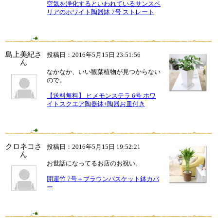
空気を浄化するといわれているサンスベ
リアのホワイト陶器鉢 7号 ストレート
島上美紀さ
投稿日：2016年5月15日 23:51:56
ん
なかなか、いい観葉植物が見つからない
ので。
【送料無料】 ヒメモンステラ 6号 ホワ
イトスクエア陶器鉢+陶器お皿付き
クロネコさ
投稿日：2016年5月15日 19:52:21
ん
お世話になってるお店のお祝い。
開運竹 7号＋ブラウンバスケット鉢カバ
ー