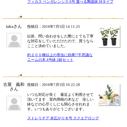
フィカス ベンガレンシス 6号 選べる陶器鉢 Mタイプ
takaさん
投稿日：2016年7月5日 14:11:25
以前、問い合わせをした際にとても丁寧
な対応をしていただけたので、買うなら
ここと決めていました。
約２００種以上の害虫に効果!?不思議な
ニームの木 4号鉢 2鉢セット
古屋 義和
投稿日：2016年7月5日 10:22:28
さん
いつも対応が良く 最近よく利用させて
頂いてます 室内用桜の木など 珍しい
鉢などの心尽くしにも関心させれれま
す。いつもありがとうございます。
ストレリチア 末広がり８号 スクエアロング