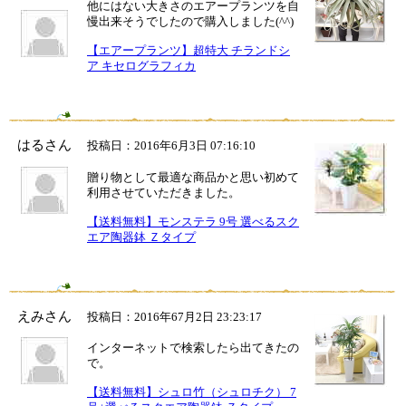
他にはない大きさのエアープランツを自
慢出来そうでしたので購入しました(^^)
【エアープランツ】超特大 チランドシ
ア キセログラフィカ
はるさん
投稿日：2016年6月3日 07:16:10
贈り物として最適な商品かと思い初めて
利用させていただきました。
【送料無料】モンステラ 9号 選べるスク
エア陶器鉢 Ｚタイプ
えみさん
投稿日：2016年67月2日 23:23:17
インターネットで検索したら出てきたの
で。
【送料無料】シュロ竹（シュロチク） 7