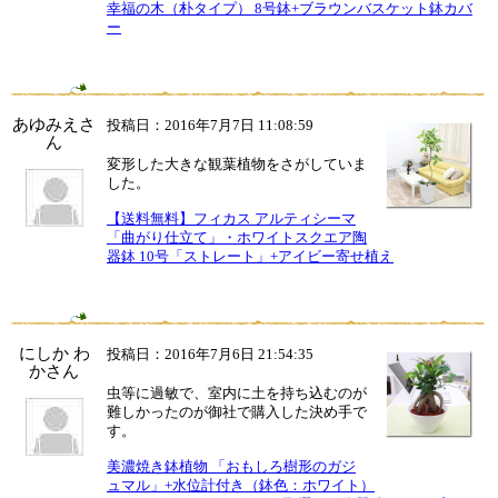
幸福の木（朴タイプ） 8号鉢+ブラウンバスケット鉢カバ
ー
あゆみえさ
投稿日：2016年7月7日 11:08:59
ん
変形した大きな観葉植物をさがしていま
した。
【送料無料】フィカス アルティシーマ
「曲がり仕立て」・ホワイトスクエア陶
器鉢 10号「ストレート」+アイビー寄せ植え
にしか わ
投稿日：2016年7月6日 21:54:35
かさん
虫等に過敏で、室内に土を持ち込むのが
難しかったのが御社で購入した決め手で
す。
美濃焼き鉢植物 「おもしろ樹形のガジ
ュマル」+水位計付き（鉢色：ホワイト）