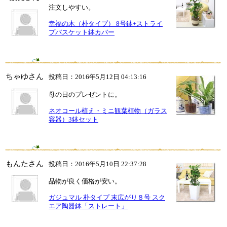
注文しやすい。
幸福の木（朴タイプ） 8号鉢+ストライ
プバスケット鉢カバー
ちゃゆさん
投稿日：2016年5月12日 04:13:16
母の日のプレゼントに。
ネオコール植え・ミニ観葉植物（ガラス
容器）3鉢セット
もんたさん
投稿日：2016年5月10日 22:37:28
品物が良く価格が安い。
ガジュマル 朴タイプ 末広がり８号 スク
エア陶器鉢「ストレート」