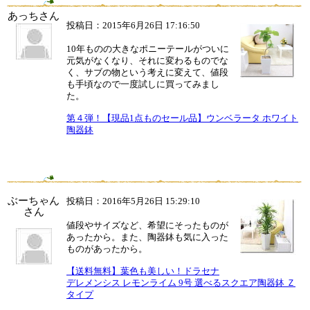
あっちさん
投稿日：2015年6月26日 17:16:50
10年ものの大きなポニーテールがついに
元気がなくなり、それに変わるものでな
く、サブの物という考えに変えて、値段
も手頃なので一度試しに買ってみまし
た。
第４弾！【現品1点ものセール品】ウンベラータ ホワイト
陶器鉢
ぶーちゃん
投稿日：2016年5月26日 15:29:10
さん
値段やサイズなど、希望にそったものが
あったから。また、陶器鉢も気に入った
ものがあったから。
【送料無料】葉色も美しい！ドラセナ
デレメンシス レモンライム 9号 選べるスクエア陶器鉢 Ｚ
タイプ