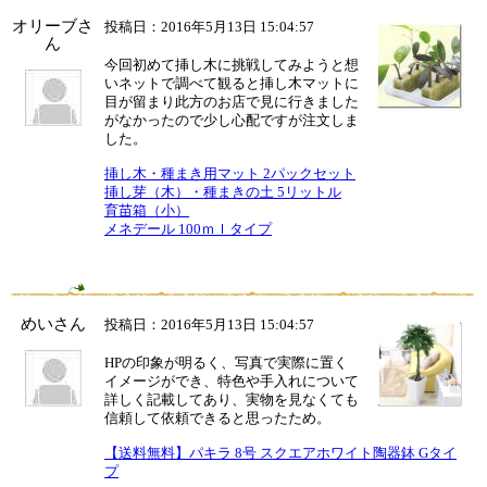
オリーブさ
投稿日：2016年5月13日 15:04:57
ん
今回初めて挿し木に挑戦してみようと想
いネットで調べて観ると挿し木マットに
目が留まり此方のお店で見に行きました
がなかったので少し心配ですが注文しま
した。
挿し木・種まき用マット 2パックセット
挿し芽（木）・種まきの土 5リットル
育苗箱（小）
メネデール 100ｍｌタイプ
めいさん
投稿日：2016年5月13日 15:04:57
HPの印象が明るく、写真で実際に置く
イメージができ、特色や手入れについて
詳しく記載してあり、実物を見なくても
信頼して依頼できると思ったため。
【送料無料】パキラ 8号 スクエアホワイト陶器鉢 Gタイ
プ