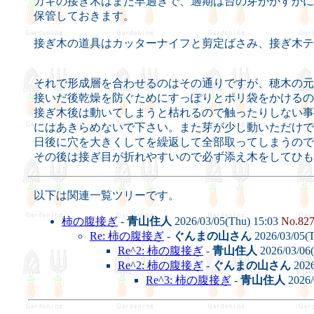
カキの接ぎ木はまだ早過ぎで、適期は台の芽がかすかに
保管しておきます。
接ぎ木の道具はカッターナイフと剪定ばさみ、接ぎ木テ
それで形成層を合わせるのはその通りですが、穂木の元
接いだ後乾燥を防ぐためにすっぽりとポリ袋をかけるの
接ぎ木後は動いてしまうと枯れるので触ったりしない事
にはあきらめないで下さい。また芽が少し動いただけで
日後に穴を大きくしてを繰返して全部取ってしまうので
その後は接ぎ目が折れやすいので必ず添え木をしてひも
以下は関連一覧ツリーです。
柿の腹接ぎ
-
青山住人
2026/03/05(Thu) 15:03
No.82
Re: 柿の腹接ぎ
-
ぐんまの山さん
2026/03/05(
Re^2: 柿の腹接ぎ
-
青山住人
2026/03/06(
Re^2: 柿の腹接ぎ
-
ぐんまの山さん
2026
Re^3: 柿の腹接ぎ
-
青山住人
2026/