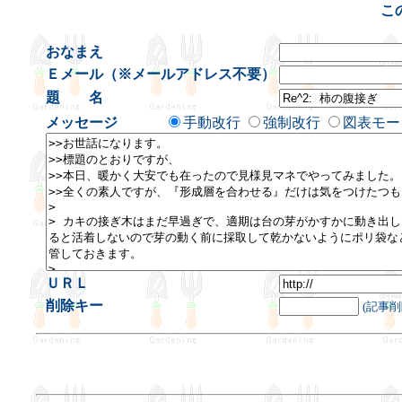
こ
おなまえ
Ｅメール（※メールアドレス不要）
題 名
メッセージ
手動改行
強制改行
図表モー
ＵＲＬ
削除キー
(記事