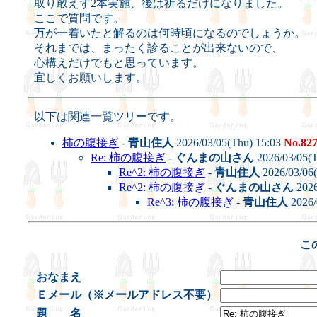
取り敢えず2本実施、後は祈るだけになりました。
ここで質問です。
万が一着いたと解るのは何時頃になるのでしょうか。
それまでは、まったく診ることが出来ないので、
心構えだけでもと思っています。
宜しくお願いします。
以下は関連一覧ツリーです。
柿の腹接ぎ
-
青山住人
2026/03/05(Thu) 15:03
No.82
Re: 柿の腹接ぎ
-
ぐんまの山さん
2026/03/05(
Re^2: 柿の腹接ぎ
-
青山住人
2026/03/06(
Re^2: 柿の腹接ぎ
-
ぐんまの山さん
2026
Re^3: 柿の腹接ぎ
-
青山住人
2026/
こ
おなまえ
Ｅメール（※メールアドレス不要）
題 名