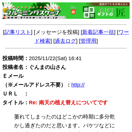
[
記事リスト
] [メッセージを投稿] [
新着記事一括
] [
ワー
ド検索
] [
過去ログ
] [
管理用
]
投稿時間：
2025/11/22(Sat) 16:41
投稿者名：ぐんまの山さん
Ｅメール
（※メールアドレス不要）：
http://
ＵＲＬ ：
タイトル：
Re: 南天の植え替えについてです
萎れてしまったのはどこかの時期に多分乾
かし過ぎたのだと思います。バケツなどに