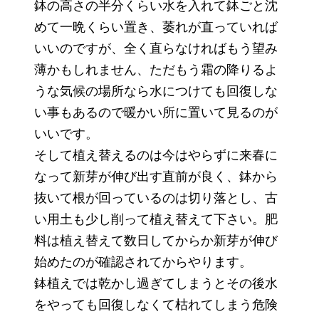
鉢の高さの半分くらい水を入れて鉢ごと沈
めて一晩くらい置き、萎れが直っていれば
いいのですが、全く直らなければもう望み
薄かもしれません、ただもう霜の降りるよ
うな気候の場所なら水につけても回復しな
い事もあるので暖かい所に置いて見るのが
いいです。
そして植え替えるのは今はやらずに来春に
なって新芽が伸び出す直前が良く、鉢から
抜いて根が回っているのは切り落とし、古
い用土も少し削って植え替えて下さい。肥
料は植え替えて数日してからか新芽が伸び
始めたのが確認されてからやります。
鉢植えでは乾かし過ぎてしまうとその後水
をやっても回復しなくて枯れてしまう危険