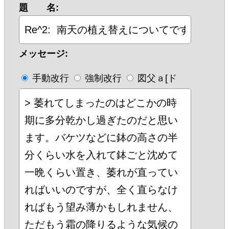
題 名:
メッセージ:
手動改行
強制改行
図父ａ[ド