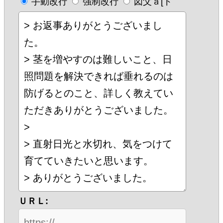
手動改行
強制改行
図父ａ[ド
ＵＲＬ: