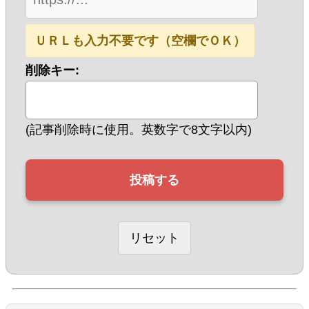
ＵＲＬも入力不要です（空欄でＯＫ）
削除キー:
(記事削除時に使用。英数字で8文字以内)