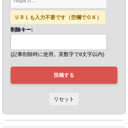
ＵＲＬも入力不要です（空欄でＯＫ）
削除キー:
(記事削除時に使用。英数字で8文字以内)