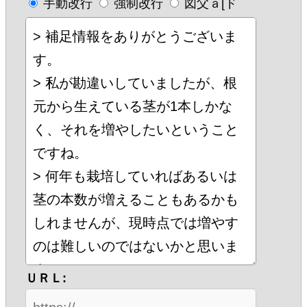
手動改行
強制改行
図父ａ[ド
ＵＲＬ: