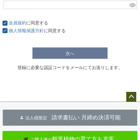
(
必
須
会員規約
に同意する
)
個人情報保護方針
に同意する
次へ
登録に必要な認証コードをメールにてお送りします。
ペー
ジト
請求書払い 月締め決済可能
法人様限定
ップ
へ
観葉植物の育て方も充実
ご購入後の