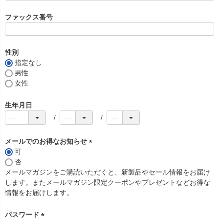
必
須
ファックス番号
)
性別
指定なし
男性
女性
生年月日
メールでのお得なお知らせ
可
(
否
必
メールマガジンをご購読いただくと、新製品やセール情報をお届け
須
します。またメールマガジン限定クーポンやプレゼントなどお得な
)
情報をお届けします。
パスワード