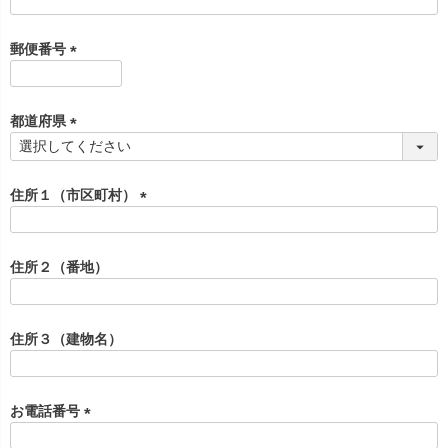
(
必
須
郵便番号
)
(
必
須
都道府県
)
(
必
須
住所１（市区町村）
)
(
必
須
住所２（番地）
)
住所３（建物名）
お電話番号
(