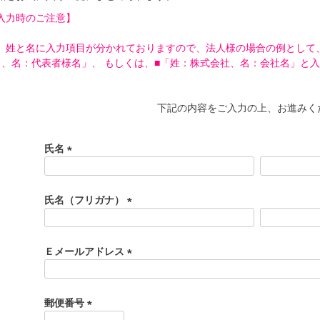
入力時のご注意】
、姓と名に入力項目が分かれておりますので、法人様の場合の例として
名、名：代表者様名」、 もしくは、■「姓：株式会社、名：会社名」と
下記の内容をご入力の上、お進みく
氏名
(
必
須
氏名（フリガナ）
)
(
必
須
Ｅメールアドレス
)
(
必
須
郵便番号
)