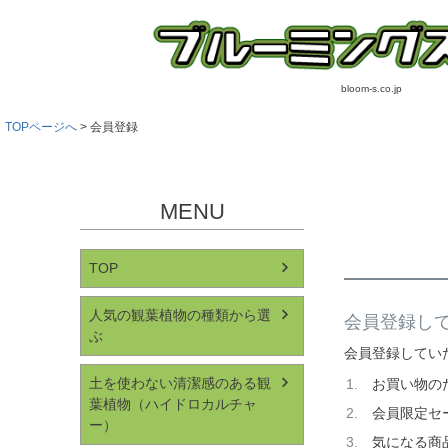
bloom-s.co.jp
TOPページへ
会員登録
MENU
TOP
人気の観葉植物の種類から選
会員登録し
ぶ
会員登録してい
土を使わない清潔感のある観
お買い物の
葉植物（ハイドロカルチャ
会員限定セ
ー）
気になる商