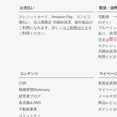
お支払い
配送・送
クレジットカード、Amazon Pay、コンビニ
宅配便 一
後払い、法人様限定 月締め決済、銀行振込が
のぞく）
ご利用になれます。詳しくは
ご利用ガイド
を
ブルーミン
ご利用ください。
あり、決済
即
注文は
※クレジッ
月締め決済
利用くださ
コンテンツ
マイペー
CSR
新規会員登
植物管理Dictionary
マイページ
経営者ブログ
メールマガ
各店舗＆SNS
商品レビュ
不動産事業
ポイントを
コミュニティ