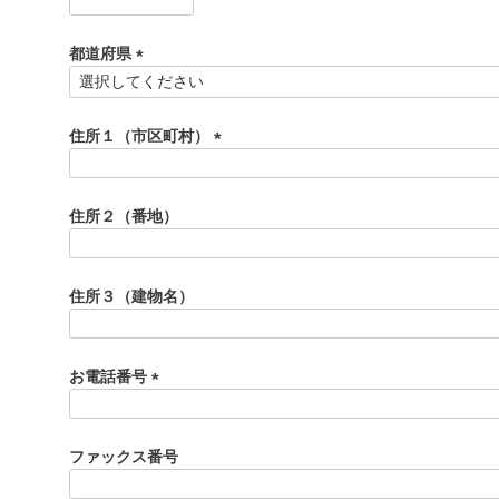
(
必
須
都道府県
)
(
必
須
住所１（市区町村）
)
(
必
須
住所２（番地）
)
住所３（建物名）
お電話番号
(
必
須
ファックス番号
)