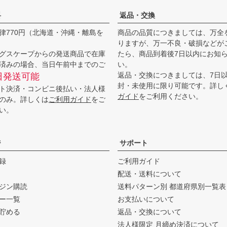
料
返品・交換
律770円（北海道・沖縄・離島を
商品の品質につきましては、万全
りますが、万一不良・破損などが
グスケープからの発送商品で在庫
たら、商品到着後7日以内にお知
済みの場合、当日午前中までのご
い。
返品・交換につきましては、7日
日発送可能
封・未使用に限り可能です。詳し
ト決済・コンビニ後払い・法人様
ガイド
をご利用ください。
のみ。詳しくは
ご利用ガイド
をご
い。
ジ
サポート
録
ご利用ガイド
配送・送料について
ジン購読
送料パターン別 都道府県別一覧表
ー一覧
お支払いについて
貯める
返品・交換について
法人様限定 月締め決済について