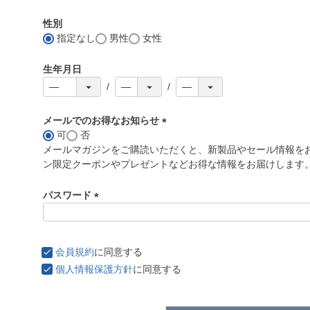
性別
指定なし
男性
女性
生年月日
メールでのお得なお知らせ
可
否
(
メールマガジンをご購読いただくと、新製品やセール情報を
必
ン限定クーポンやプレゼントなどお得な情報をお届けします
須
)
パスワード
(
必
須
会員規約
に同意する
)
個人情報保護方針
に同意する