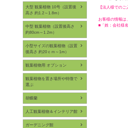
大型 観葉植物 10号（設置後
【法人様でのご
高さ 約1.2～1.8m）
お客様の情報は
■「姓：会社様
中型 観葉植物（設置後高さ
約80cm～1.2m）
小型サイズの観葉植物（設置
後高さ 約20ｃｍ～1m）
観葉植物用 オプション
観葉植物を置き場所や特徴で
選ぶ
胡蝶蘭
人工観葉植物＆インテリア館
ガーデニング館