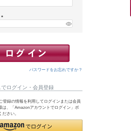
(
必
須
ド
)
(
必
須
)
パスワードをお忘れですか？
スでログイン・会員登録
.jpにご登録の情報を利用してログインまたは会員
は、「Amazonアカウントでログイン」ボ
ください。