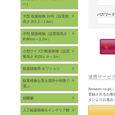
ー）
パスワー
大型 観葉植物 10号（設置後
高さ 約1.2～1.8m）
中型 観葉植物（設置後高さ
約80cm～1.2m）
小型サイズの観葉植物（設置
後高さ 約20ｃｍ～1m）
観葉植物用 オプション
連携サービ
観葉植物を置き場所や特徴で
選ぶ
Amazon.co
登録されるお客様
胡蝶蘭
タンよりお進み
人工観葉植物＆インテリア館