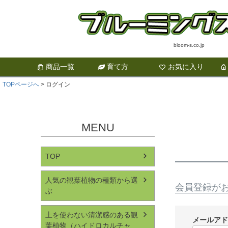
bloom-s.co.jp
商品一覧
育て方
お気に入り
TOPページへ
ログイン
MENU
TOP
人気の観葉植物の種類から選
会員登録が
ぶ
土を使わない清潔感のある観
メールア
葉植物（ハイドロカルチャ