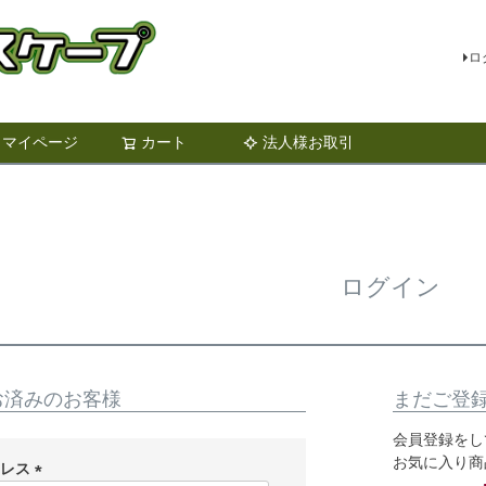
ロ
マイページ
カート
法人様お取引
検索
ログイン
お済みのお客様
まだご登
会員登録をし
お気に入り商
ドレス