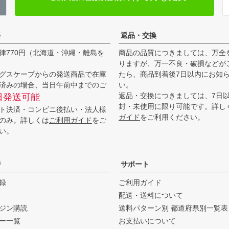
料
返品・交換
律770円（北海道・沖縄・離島を
商品の品質につきましては、万全
りますが、万一不良・破損などが
グスケープからの発送商品で在庫
たら、商品到着後7日以内にお知
済みの場合、当日午前中までのご
い。
返品・交換につきましては、7日
日発送可能
封・未使用に限り可能です。詳し
ト決済・コンビニ後払い・法人様
ガイド
をご利用ください。
のみ。詳しくは
ご利用ガイド
をご
い。
ジ
サポート
録
ご利用ガイド
配送・送料について
ジン購読
送料パターン別 都道府県別一覧表
ー一覧
お支払いについて