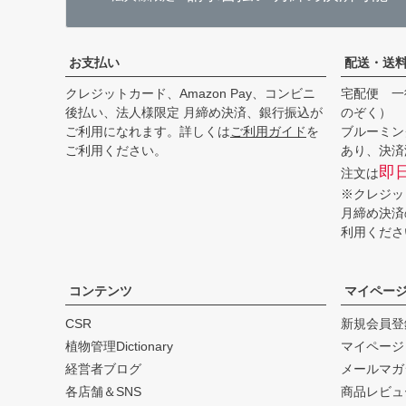
お支払い
配送・送
クレジットカード、Amazon Pay、コンビニ
宅配便 一
後払い、法人様限定 月締め決済、銀行振込が
のぞく）
ご利用になれます。詳しくは
ご利用ガイド
を
ブルーミン
ご利用ください。
あり、決済
即
注文は
※クレジッ
月締め決済
利用くださ
コンテンツ
マイペー
CSR
新規会員登
植物管理Dictionary
マイページ
経営者ブログ
メールマガ
各店舗＆SNS
商品レビュ