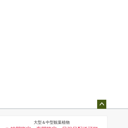
ペー
ジト
大型＆中型観葉植物
ップ