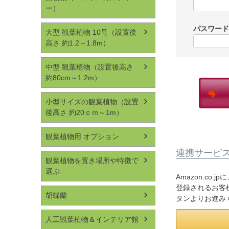
ー）
パスワー
大型 観葉植物 10号（設置後
高さ 約1.2～1.8m）
中型 観葉植物（設置後高さ
約80cm～1.2m）
小型サイズの観葉植物（設置
後高さ 約20ｃｍ～1m）
観葉植物用 オプション
連携サービ
観葉植物を置き場所や特徴で
選ぶ
Amazon.co
登録されるお客様
胡蝶蘭
タンよりお進み
人工観葉植物＆インテリア館