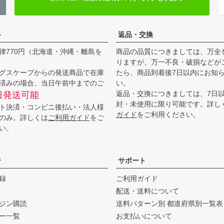
料
返品・交換
律770円（北海道・沖縄・離島を
商品の品質につきましては、万全
りますが、万一不良・破損などが
グスケープからの発送商品で在庫
たら、商品到着後7日以内にお知
済みの場合、当日午前中までのご
い。
返品・交換につきましては、7日
日発送可能
封・未使用に限り可能です。詳し
ト決済・コンビニ後払い・法人様
ガイド
をご利用ください。
のみ。詳しくは
ご利用ガイド
をご
い。
ジ
サポート
録
ご利用ガイド
配送・送料について
ジン購読
送料パターン別 都道府県別一覧表
ー一覧
お支払いについて