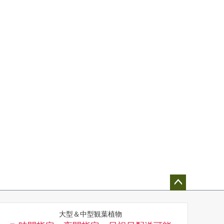
ペー
ジト
大型＆中型観葉植物
ップ