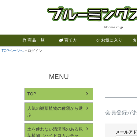
bloom-s.co.jp
商品一覧
育て方
お気に入り
TOPページへ
ログイン
MENU
TOP
人気の観葉植物の種類から選
会員登録が
ぶ
土を使わない清潔感のある観
メールア
葉植物（ハイドロカルチャ