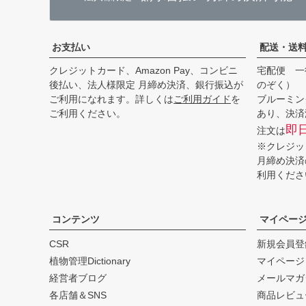
お支払い
配送・送
クレジットカード、Amazon Pay、コンビニ
宅配便 一
後払い、法人様限定 月締め決済、銀行振込が
のぞく）
ご利用になれます。詳しくは
ご利用ガイド
を
ブルーミン
ご利用ください。
あり、決済
即
注文は
※クレジッ
月締め決済
利用くださ
コンテンツ
マイペー
CSR
新規会員登
植物管理Dictionary
マイページ
経営者ブログ
メールマガ
各店舗＆SNS
商品レビュ