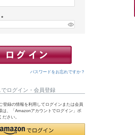
(
必
須
ド
)
(
必
須
)
パスワードをお忘れですか？
スでログイン・会員登録
.jpにご登録の情報を利用してログインまたは会員
は、「Amazonアカウントでログイン」ボ
ください。