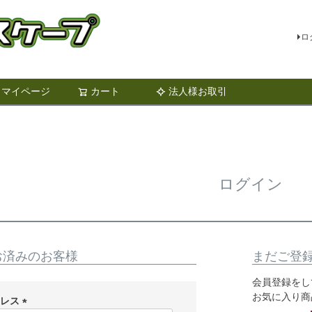
ロ
マイページ
カート
法人様お取引
検索
ログイン
お済みのお客様
まだご登
会員登録をし
お気に入り商
ドレス