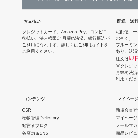
お支払い
配送・送
クレジットカード、Amazon Pay、コンビニ
宅配便 一
後払い、法人様限定 月締め決済、銀行振込が
のぞく）
ご利用になれます。詳しくは
ご利用ガイド
を
ブルーミン
ご利用ください。
あり、決済
即
注文は
※クレジッ
月締め決済
利用くださ
コンテンツ
マイペー
CSR
新規会員登
植物管理Dictionary
マイページ
経営者ブログ
メールマガ
各店舗＆SNS
商品レビュ