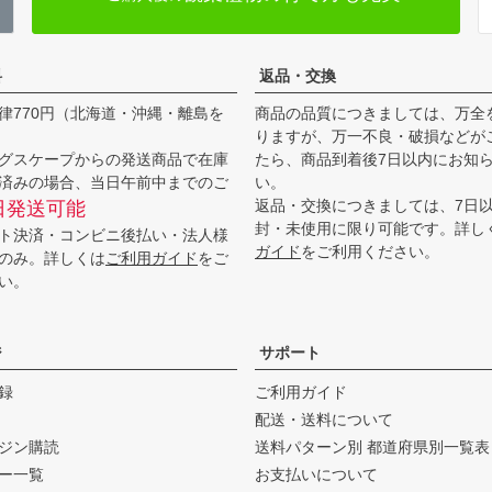
料
返品・交換
律770円（北海道・沖縄・離島を
商品の品質につきましては、万全
りますが、万一不良・破損などが
グスケープからの発送商品で在庫
たら、商品到着後7日以内にお知
済みの場合、当日午前中までのご
い。
返品・交換につきましては、7日
日発送可能
封・未使用に限り可能です。詳し
ト決済・コンビニ後払い・法人様
ガイド
をご利用ください。
のみ。詳しくは
ご利用ガイド
をご
い。
ジ
サポート
録
ご利用ガイド
配送・送料について
ジン購読
送料パターン別 都道府県別一覧表
ー一覧
お支払いについて