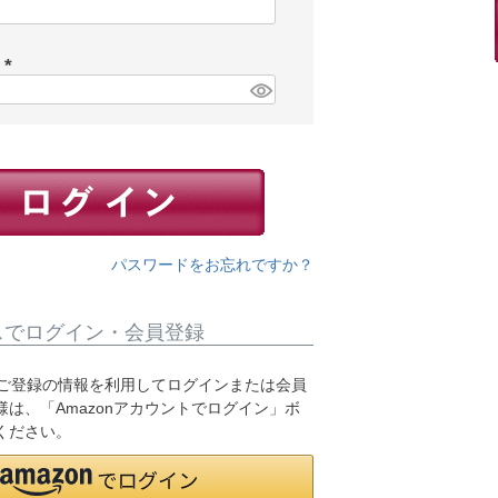
(
必
須
ド
)
(
必
須
)
パスワードをお忘れですか？
スでログイン・会員登録
.jpにご登録の情報を利用してログインまたは会員
は、「Amazonアカウントでログイン」ボ
ください。