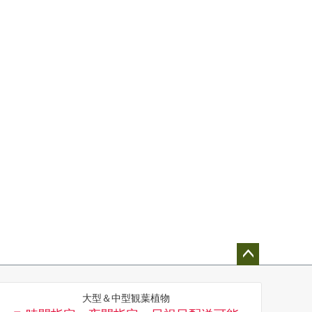
ペー
ジト
大型＆中型観葉植物
ップ