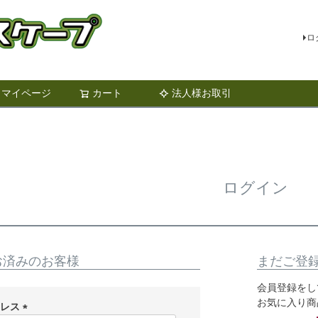
ロ
マイページ
カート
法人様お取引
検索
ログイン
お済みのお客様
まだご登
会員登録をし
お気に入り商
ドレス