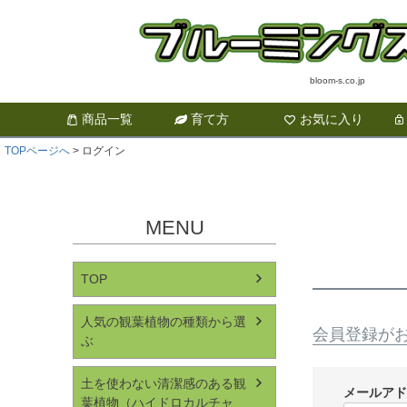
bloom-s.co.jp
商品一覧
育て方
お気に入り
TOPページへ
ログイン
MENU
TOP
人気の観葉植物の種類から選
会員登録が
ぶ
土を使わない清潔感のある観
メールア
葉植物（ハイドロカルチャ