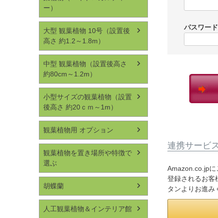
ー）
パスワー
大型 観葉植物 10号（設置後
高さ 約1.2～1.8m）
中型 観葉植物（設置後高さ
約80cm～1.2m）
小型サイズの観葉植物（設置
後高さ 約20ｃｍ～1m）
観葉植物用 オプション
連携サービ
観葉植物を置き場所や特徴で
選ぶ
Amazon.co
登録されるお客様
胡蝶蘭
タンよりお進み
人工観葉植物＆インテリア館