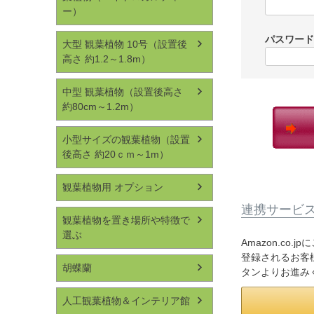
ー）
パスワー
大型 観葉植物 10号（設置後
高さ 約1.2～1.8m）
中型 観葉植物（設置後高さ
約80cm～1.2m）
小型サイズの観葉植物（設置
後高さ 約20ｃｍ～1m）
観葉植物用 オプション
連携サービ
観葉植物を置き場所や特徴で
選ぶ
Amazon.co
登録されるお客様
胡蝶蘭
タンよりお進み
人工観葉植物＆インテリア館