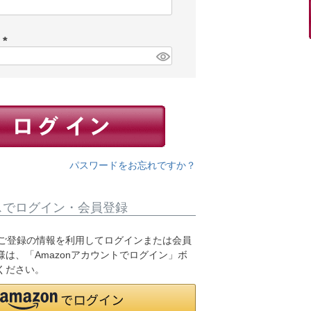
(
必
須
ド
)
(
必
須
)
パスワードをお忘れですか？
スでログイン・会員登録
.jpにご登録の情報を利用してログインまたは会員
は、「Amazonアカウントでログイン」ボ
ください。