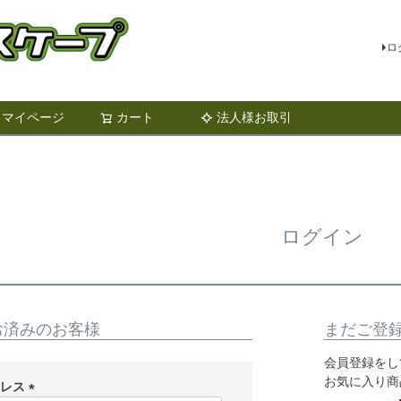
ロ
マイページ
カート
法人様お取引
検索
ログイン
お済みのお客様
まだご登
会員登録をし
お気に入り商
ドレス