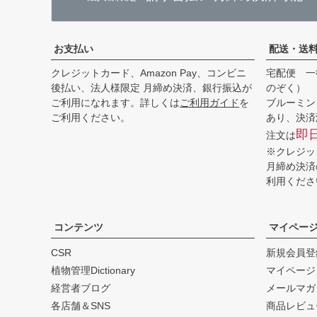
お支払い
配送・送
クレジットカード、Amazon Pay、コンビニ
宅配便 一
後払い、法人様限定 月締め決済、銀行振込が
のぞく）
ご利用になれます。詳しくは
ご利用ガイド
を
ブルーミン
ご利用ください。
あり、決済
即
注文は
※クレジッ
月締め決済
利用くださ
コンテンツ
マイペー
CSR
新規会員登
植物管理Dictionary
マイページ
経営者ブログ
メールマガ
各店舗＆SNS
商品レビュ