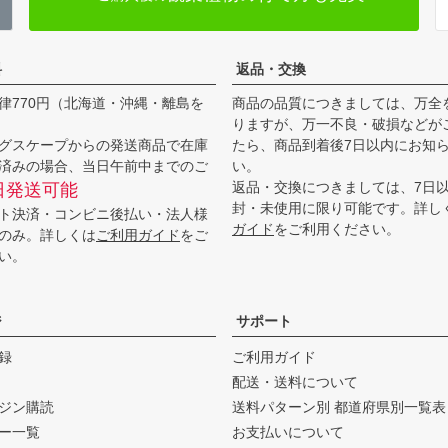
料
返品・交換
律770円（北海道・沖縄・離島を
商品の品質につきましては、万全
りますが、万一不良・破損などが
グスケープからの発送商品で在庫
たら、商品到着後7日以内にお知
済みの場合、当日午前中までのご
い。
返品・交換につきましては、7日
日発送可能
封・未使用に限り可能です。詳し
ト決済・コンビニ後払い・法人様
ガイド
をご利用ください。
のみ。詳しくは
ご利用ガイド
をご
い。
ジ
サポート
録
ご利用ガイド
配送・送料について
ジン購読
送料パターン別 都道府県別一覧表
ー一覧
お支払いについて