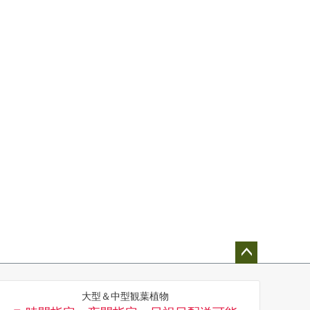
ペー
ジト
大型＆中型観葉植物
ップ