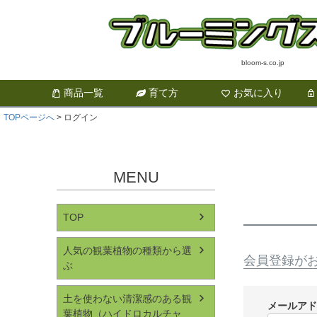
bloom-s.co.jp
商品一覧
育て方
お気に入り
TOPページへ
ログイン
MENU
TOP
人気の観葉植物の種類から選
会員登録が
ぶ
土を使わない清潔感のある観
メールア
葉植物（ハイドロカルチャ