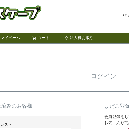
ロ
マイページ
カート
法人様お取引
検索
ログイン
お済みのお客様
まだご登
会員登録をし
お気に入り商
ドレス