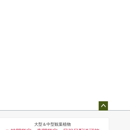
ペー
ジト
大型＆中型観葉植物
ップ