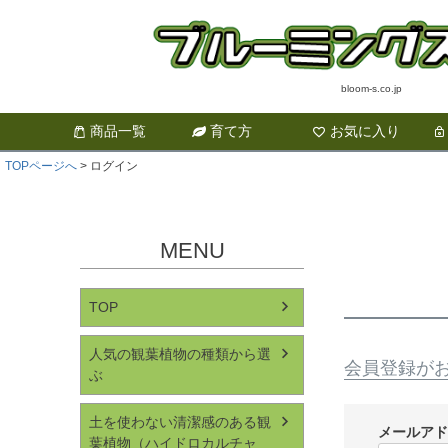
bloom-s.co.jp
商品一覧
育て方
お気に入り
TOPページへ
ログイン
MENU
TOP
人気の観葉植物の種類から選
会員登録が
ぶ
土を使わない清潔感のある観
メールア
葉植物（ハイドロカルチャ