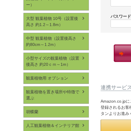
ー）
パスワー
大型 観葉植物 10号（設置後
高さ 約1.2～1.8m）
中型 観葉植物（設置後高さ
約80cm～1.2m）
小型サイズの観葉植物（設置
後高さ 約20ｃｍ～1m）
観葉植物用 オプション
連携サービ
観葉植物を置き場所や特徴で
選ぶ
Amazon.co
登録されるお客様
胡蝶蘭
タンよりお進み
人工観葉植物＆インテリア館