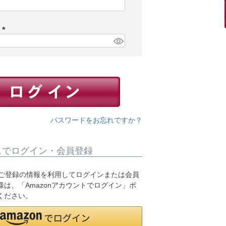
(
必
須
ド
)
(
必
須
)
パスワードをお忘れですか？
スでログイン・会員登録
.jpにご登録の情報を利用してログインまたは会員
は、「Amazonアカウントでログイン」ボ
ください。