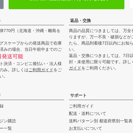
料
返品・交換
律770円（北海道・沖縄・離島を
商品の品質につきましては、万全
りますが、万一不良・破損などが
グスケープからの発送商品で在庫
たら、商品到着後7日以内にお知
済みの場合、当日午前中までのご
い。
返品・交換につきましては、7日
日発送可能
封・未使用に限り可能です。詳し
ト決済・コンビニ後払い・法人様
ガイド
をご利用ください。
のみ。詳しくは
ご利用ガイド
をご
い。
ジ
サポート
録
ご利用ガイド
配送・送料について
ジン購読
送料パターン別 都道府県別一覧表
ー一覧
お支払いについて