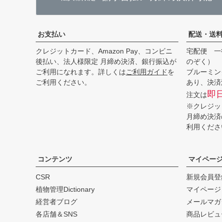
お支払い
配送・送
クレジットカード、Amazon Pay、コンビニ
宅配便 一
後払い、法人様限定 月締め決済、銀行振込が
のぞく）
ご利用になれます。詳しくは
ご利用ガイド
を
ブルーミン
ご利用ください。
あり、決済
即
注文は
※クレジッ
月締め決済
利用くださ
コンテンツ
マイペー
CSR
新規会員登
植物管理Dictionary
マイページ
経営者ブログ
メールマガ
各店舗＆SNS
商品レビュ