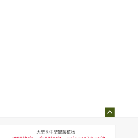
ペー
ジト
大型＆中型観葉植物
ップ