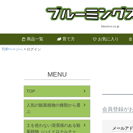
bloom-s.co.jp
商品一覧
育て方
お気に入り
TOPページへ
ログイン
MENU
TOP
人気の観葉植物の種類から選
会員登録が
ぶ
土を使わない清潔感のある観
メールア
葉植物（ハイドロカルチャ