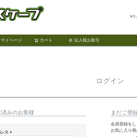
ロ
マイページ
カート
法人様お取引
検索
ログイン
お済みのお客様
まだご登
会員登録をし
お気に入り商
ドレス