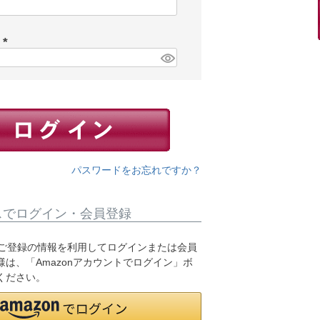
(
必
須
ド
)
(
必
須
)
パスワードをお忘れですか？
スでログイン・会員登録
.jpにご登録の情報を利用してログインまたは会員
は、「Amazonアカウントでログイン」ボ
ください。