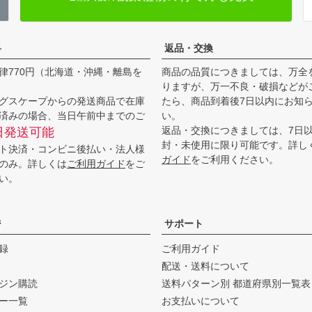
料
返品・交換
律770円（北海道・沖縄・離島を
商品の品質につきましては、万全
りますが、万一不良・破損などが
グスケープからの発送商品で在庫
たら、商品到着後7日以内にお知
済みの場合、当日午前中までのご
い。
返品・交換につきましては、7日
日発送可能
封・未使用に限り可能です。詳し
ト決済・コンビニ後払い・法人様
ガイド
をご利用ください。
のみ。詳しくは
ご利用ガイド
をご
い。
ジ
サポート
録
ご利用ガイド
配送・送料について
ジン購読
送料パターン別 都道府県別一覧表
ー一覧
お支払いについて