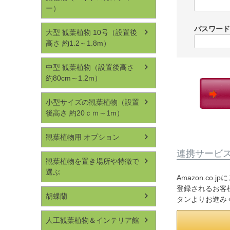
ー）
パスワー
大型 観葉植物 10号（設置後
高さ 約1.2～1.8m）
中型 観葉植物（設置後高さ
約80cm～1.2m）
小型サイズの観葉植物（設置
後高さ 約20ｃｍ～1m）
観葉植物用 オプション
連携サービ
観葉植物を置き場所や特徴で
選ぶ
Amazon.co
登録されるお客様
胡蝶蘭
タンよりお進み
人工観葉植物＆インテリア館