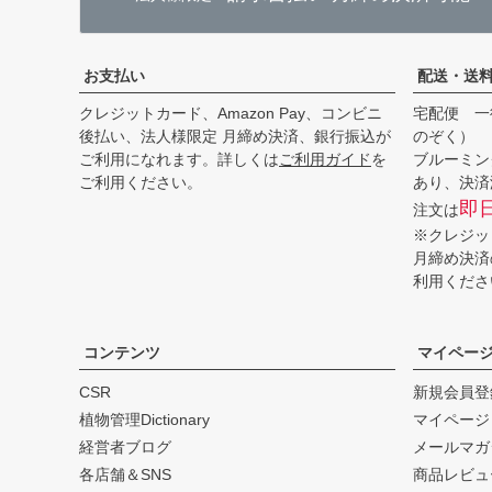
お支払い
配送・送
クレジットカード、Amazon Pay、コンビニ
宅配便 一
後払い、法人様限定 月締め決済、銀行振込が
のぞく）
ご利用になれます。詳しくは
ご利用ガイド
を
ブルーミン
ご利用ください。
あり、決済
即
注文は
※クレジッ
月締め決済
利用くださ
コンテンツ
マイペー
CSR
新規会員登
植物管理Dictionary
マイページ
経営者ブログ
メールマガ
各店舗＆SNS
商品レビュ