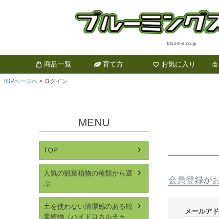
bloom-s.co.jp
商品一覧
育て方
お気に入り
TOPページへ
ログイン
MENU
TOP
人気の観葉植物の種類から選
会員登録が
ぶ
土を使わない清潔感のある観
メールア
葉植物（ハイドロカルチャ