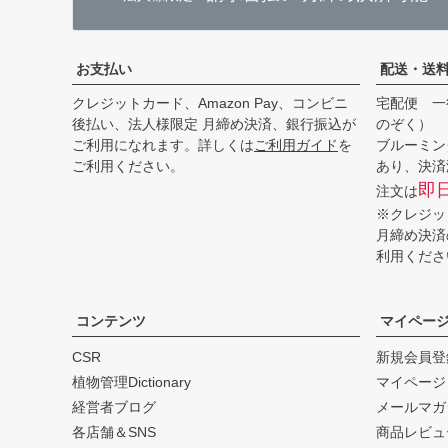
お支払い
配送・送
クレジットカード、Amazon Pay、コンビニ
宅配便 一
後払い、法人様限定 月締め決済、銀行振込が
のぞく）
ご利用になれます。詳しくは
ご利用ガイド
を
ブルーミン
ご利用ください。
あり、決済
即
注文は
※クレジッ
月締め決済
利用くださ
コンテンツ
マイペー
CSR
新規会員登
植物管理Dictionary
マイページ
経営者ブログ
メールマガ
各店舗＆SNS
商品レビュ