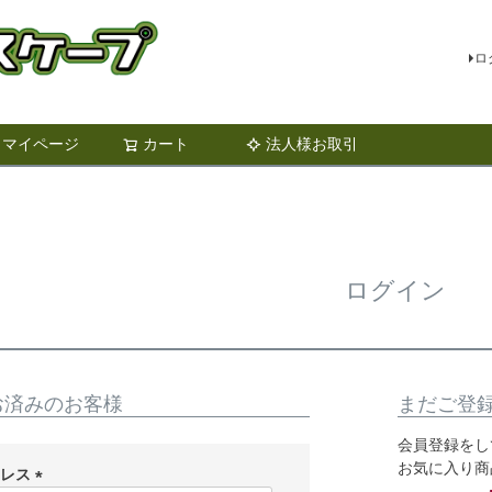
ロ
マイページ
カート
法人様お取引
検索
ログイン
お済みのお客様
まだご登
会員登録をし
お気に入り商
ドレス