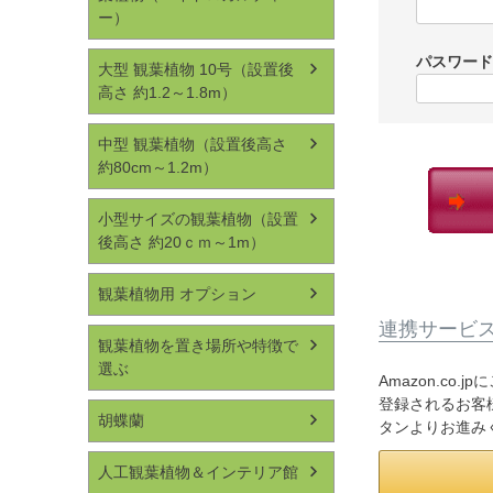
ー）
パスワー
大型 観葉植物 10号（設置後
高さ 約1.2～1.8m）
中型 観葉植物（設置後高さ
約80cm～1.2m）
小型サイズの観葉植物（設置
後高さ 約20ｃｍ～1m）
観葉植物用 オプション
連携サービ
観葉植物を置き場所や特徴で
選ぶ
Amazon.co
登録されるお客様
胡蝶蘭
タンよりお進み
人工観葉植物＆インテリア館