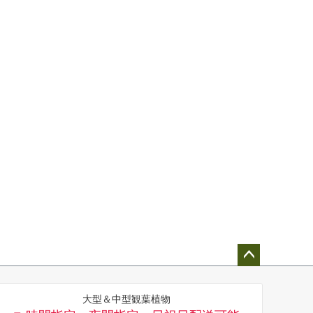
ペー
ジト
大型＆中型観葉植物
ップ