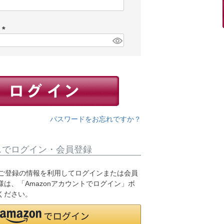
(
必
須
ド
)
(
必
須
)
パスワードをお忘れですか？
スでログイン・会員登録
.jpにご登録の情報を利用してログインまたは会員
は、「Amazonアカウントでログイン」ボ
ください。