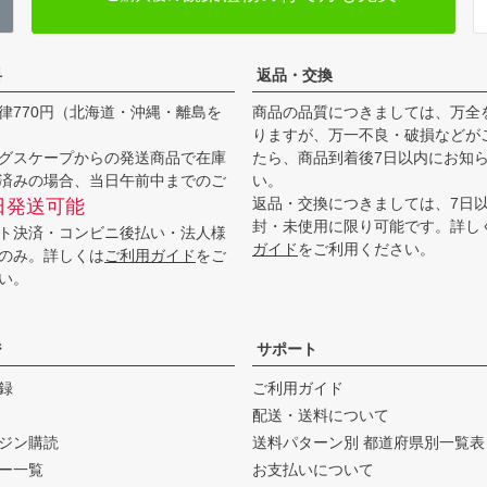
料
返品・交換
律770円（北海道・沖縄・離島を
商品の品質につきましては、万全
りますが、万一不良・破損などが
グスケープからの発送商品で在庫
たら、商品到着後7日以内にお知
済みの場合、当日午前中までのご
い。
返品・交換につきましては、7日
日発送可能
封・未使用に限り可能です。詳し
ト決済・コンビニ後払い・法人様
ガイド
をご利用ください。
のみ。詳しくは
ご利用ガイド
をご
い。
ジ
サポート
録
ご利用ガイド
配送・送料について
ジン購読
送料パターン別 都道府県別一覧表
ー一覧
お支払いについて